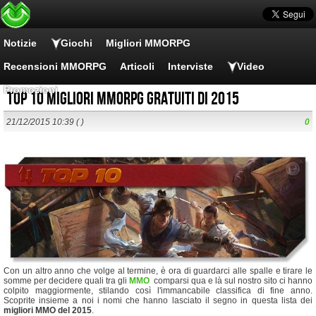
Notizie
Giochi
Migliori MMORPG
Recensioni MMORPG
Articoli
Interviste
Video
Promozioni
TOP 10 migliori MMORPG gratuiti di 2015
21/12/2015 10:39 ( )
0
Con un altro anno che volge al termine, è ora di guardarci alle spalle e tirare le
somme per decidere quali tra gli
MMO
comparsi qua e là sul nostro sito ci hanno
colpito maggiormente, stilando così l'immancabile classifica di fine anno.
Scoprite insieme a noi i nomi che hanno lasciato il segno in questa lista dei
migliori MMO del 2015
.