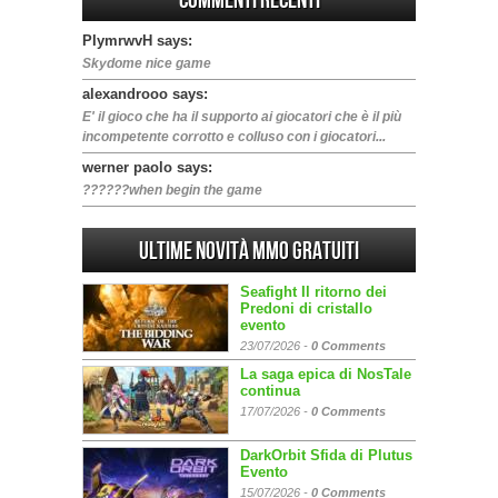
Commenti Recenti
PIymrwvH says:
Skydome nice game
alexandrooo says:
E' il gioco che ha il supporto ai giocatori che è il più
incompetente corrotto e colluso con i giocatori...
werner paolo says:
??????when begin the game
Ultime Novità MMO gratuiti
Seafight Il ritorno dei
Predoni di cristallo
evento
23/07/2026 -
0 Comments
La saga epica di NosTale
continua
17/07/2026 -
0 Comments
DarkOrbit Sfida di Plutus
Evento
15/07/2026 -
0 Comments