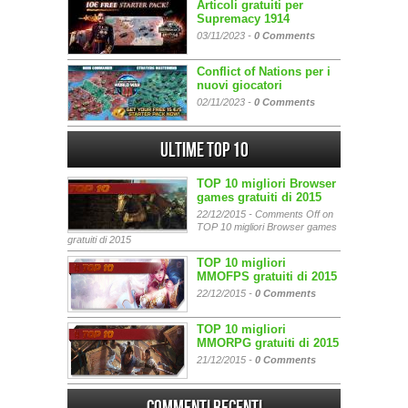
Articoli gratuiti per
Supremacy 1914
03/11/2023 -
0 Comments
Conflict of Nations per i
nuovi giocatori
02/11/2023 -
0 Comments
Ultime Top 10
TOP 10 migliori Browser
games gratuiti di 2015
22/12/2015 -
Comments Off
on
TOP 10 migliori Browser games
gratuiti di 2015
TOP 10 migliori
MMOFPS gratuiti di 2015
22/12/2015 -
0 Comments
TOP 10 migliori
MMORPG gratuiti di 2015
21/12/2015 -
0 Comments