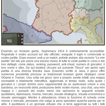
Essendo un browser game, Supremacy 1914 è estremamente accessibile.
Registrate il vostro account sul sito ufficiale, eseguite il login e cominciate le
vostre partite. Dopo esservi uniti a un match, potrete andare alla sezione "Le mie
partite" del sito per avere una visione chiara di tutte le vostri partite in corso e dei
loro dettagli, come status, ranking, password, anti-cheat, numero di giocatori, il
loro nome e altro. Da qui basterà cliccare sul pulsante "Gioca" per aprire ogni
partita in una diversa finestra Java. Essendo scritto in Java, il gioco offre
numerose possibilità precluse ai tradizionali browser game strategici come
OGame e Travian. Una volta nel gioco vero e proprio avrete infatti una mappa
zoomabile e totalmente interattiva, aggiornata in tempo reale, sulla quale i
giocatori e i propri domini sono rappresentati da un particolare colore e una
bandiera, un resoconto della produzione delle vostre risorse, una chat, una mini
mappa e i pulsanti del vostro menù che apriranno le seguenti schede:
quotidiano, diplomazia, risorse, mercato, visuale strategica, visuale economica e
visuale spionaggio. Mentre è abbastanza chiara la funzione di schede come
risorse e mercato, pensiamo che valga la pena spendere qualche parola per le
altre. Il quotidiano è un giornale virtuale che vi terrà aggiornati su tutti i fatti