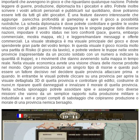
importanti che avvengono in gioco e che riguardano qualunque nazione. Potrete
leggere di guerre, produzione, diplomazia tra i giocatori e altro. Potrete inoltre
scrivere i vostri articoli personali e pubblicarli sul quotidiano, dove potranno
essere letti da tutti gli altri giocatori. È una feature davvero interessante che
aggiunge parecchia profondità al gameplay e apre il gioco a possibilità
ruolistiche. La scheda diplomazia è dove potrete controllare e gestire le vostre
relazioni con gli altri paesi. Potrete navigare tra le singole pagine delle diverse
nazioni, impostare il vostro status nei loro confronti (pace, guerra, embargo
commerciale, mostra mappa, etc.) e leggere/mandare messaggi e offerte
commerciali. La visuale strategica è ma visuale principale del gioco e dove
spenderete gran parte del vostro tempo. In questa visuale il gioco ricorda molto
una partita di Risiko (il gioco da tavolo), e potrete vedere le truppe nelle vostre
provincie (rappresentate da un piccolo soldato con un numero a indicare la
quantità di truppe), e i movimenti che stanno avvenendo sulla mappa in tempo
reale. Nella visuale economica avrete una visione chiara delle risorse prodotte
nel mondo. Ogni provincia produce un singolo tipo di risorse e questo può
essere un fattore decisivo nel decidere quale provincia attaccare prima e
quando. In entrambe le visuali potrete cliccare su una provincia per aprire la
visuale dettagliata 3D di quella provincia e controllare gli edifici, costruirne di
nuovi,m riparare quelli danneggiati e innalzare il morale di quella provincia.
Nella scheda spionaggio potrete assoldare spie e assegnar loro diverse
missioni che vanno da un semplice rapporto sulla produzione militare o
industriale a veri e propri compiti di sabotaggio che colpiranno produzione o
morale di una provincia nemica bersaglio.