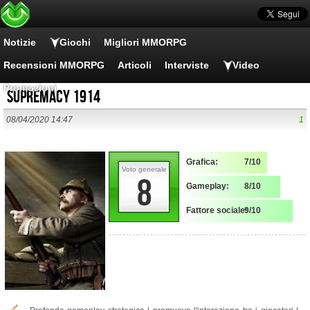
Notizie
Giochi
Migliori MMORPG
Recensioni MMORPG
Articoli
Interviste
Video
Promozioni
Supremacy 1914
08/04/2020 14:47
1
Grafica:
7/10
Voto generale
8
Gameplay:
8/10
Fattore sociale:
9/10