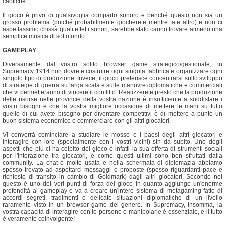
caotiche.
Il gioco è privo di qualsivoglia comparto sonoro e benché questo non sia un
grosso problema (poiché probabilmente giocherete mentre fate altro) e non ci
aspettassimo chissà quali effetti sonori, sarebbe stato carino trovare almeno una
semplice musica di sottofondo.
GAMEPLAY
Diversamente dal vostro solito browser game strategico/gestionale, in
Supremacy 1914 non dovrete costruire ogni singola fabbrica e organizzare ogni
singolo tipo di produzione. Invece, il gioco preferisce concentrarsi sullo sviluppo
di strategie di guerra su larga scala e sulle manovre diplomatiche e commerciali
che vi permetteranno di vincere il conflitto. Realizzerete presto che la produzione
delle risorse nelle provincie della vostra nazione è insufficiente a soddisfare i
vostri bisogni e che la vostra migliore occasione di mettere le mani su tutto
quello di cui avete bisogno per diventare competitivi è di mettere a punto un
buon sistema economico e commerciare con gli altri giocatori.
Vi converrà cominciare a studiare le mosse e i paesi degli altri giocatori e
interagire con loro (specialmente con i vostri vicini) sin da subito. Uno degli
aspetti che più ci ha colpito del gioco è infatti la sua offerta di strumenti sociali
per l'interazione tra giocatori, e come questi ultimi sono ben sfruttati dalla
community. La chat è molto usata e nella schermata di diplomazia abbiamo
spesso trovato ad aspettarci messaggi e proposte (spesso riguardanti pace e
richieste di transito in cambio di Goldmark) dagli altri giocatori. Secondo noi
questo è uno dei veri punti di forza del gioco in quanto aggiunge un'enorme
profondità al gameplay e va a creare un'intero sistema di metagaming fatto di
accordi segreti, tradimenti e delicate situazioni diplomatiche di un livello
raramente visto in un browser game del genere. In Supremacy, insomma, la
vostra capacità di interagire con le persone o manipolarle è essenziale, e il tutto
è veramente coinvolgente!