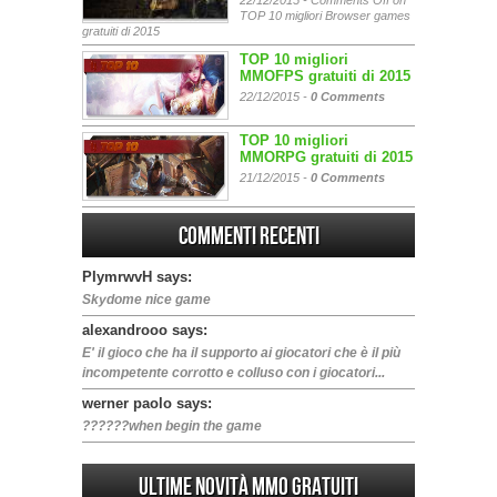
TOP 10 migliori Browser games
gratuiti di 2015
TOP 10 migliori
MMOFPS gratuiti di 2015
22/12/2015 -
0 Comments
TOP 10 migliori
MMORPG gratuiti di 2015
21/12/2015 -
0 Comments
Commenti Recenti
PIymrwvH says:
Skydome nice game
alexandrooo says:
E' il gioco che ha il supporto ai giocatori che è il più
incompetente corrotto e colluso con i giocatori...
werner paolo says:
??????when begin the game
Ultime Novità MMO gratuiti