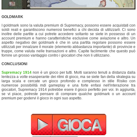
GOLDMARK
I goldmark sono la valuta premium di Supremacy, possono essere acquistati con
soldi reali e garantiscono numerosi benefici a chi decida di utilizzarli. Ci sono
inoltre delle partite a cui potrete accedere soltanto se siete in possesso di un
account premium e hanno caratteristiche esclusive come aviazione e altro. Un
aspetto negativo dei goldmark è che in una partita regolare possono essere
utilizzati per innalzare il morale (elemento abbastanza importante) di provincie e
truppe, come valuta nelle transazioni e altro. Capite facilmente che questo può
fornire un grosso vantaggio contro i giocatori che non li utilizzano.
CONCLUSIONI
Supremacy 1914
non è un gioco per tutti. Molti saranno tenuti a distanza dalla
lentezza a volte esasperante dei ritmi di gioco, ma se siete fan della strategia su
larga scala e cercate un gioco profondo e complesso in stile Risiko con
numerose possibilità mdi gameplay e una forte enfasi nell'interazione tra
giocatori, Supremacy 1914 potrebbe esere il gioco perfetto per voi. In aggiunta,
se vi piace, potreste pensare di comprare qualche goldmark o un account
premium per godervi il gioco in ogni suo aspetto.