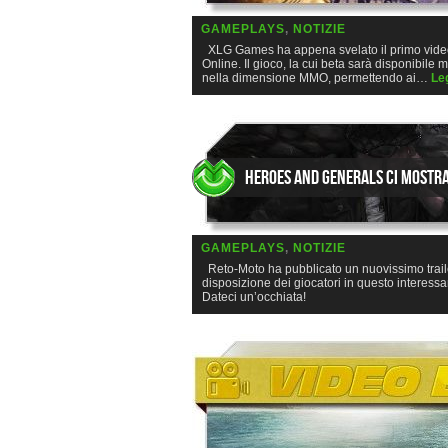
GAMEPLAYS
,
NOTIZIE
XLG Games ha appena svelato il primo video 
Online. Il gioco, la cui beta sarà disponibile 
nella dimensione MMO, permettendo ai…
Leg
Heroes and Generals ci mostra
GAMEPLAYS
,
NOTIZIE
Reto-Moto ha pubblicato un nuovissimo traile
disposizione dei giocatori in questo interes
Dateci un’occhiata!