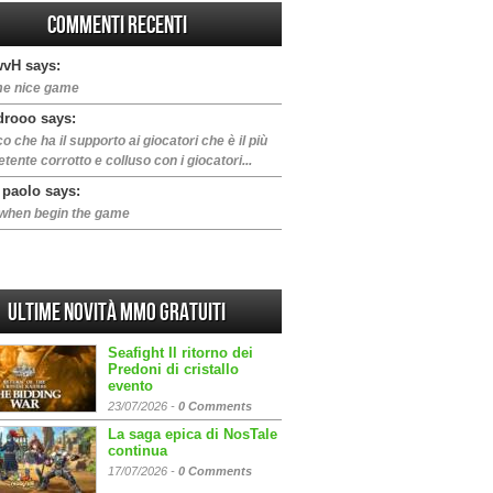
Commenti Recenti
vH says:
e nice game
drooo says:
oco che ha il supporto ai giocatori che è il più
ente corrotto e colluso con i giocatori...
 paolo says:
when begin the game
Ultime Novità MMO gratuiti
Seafight Il ritorno dei
Predoni di cristallo
evento
23/07/2026 -
0 Comments
La saga epica di NosTale
continua
17/07/2026 -
0 Comments