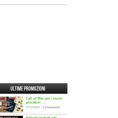
Ultime promozioni
Call of War per i nuovi
giocatori
07/11/2023 -
0 Comments
Articoli gratuiti per