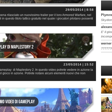
29/05/2014 | 8:58
PIymrw
 rilasciato un nuovissimo trailer per il loro Armored Warfare, nel
 in questo titolo tattico gratuito nel quale i giocatori pilotano possenti
Skydom
alexan
E' il gi
incompet
werner
play di MapleStory 2
??????
23/05/2014 | 15:52
meplay di Maplestory 2. In questo video potrete vedere in azione la
el gioco in azione. Potrete notare alcuni elementi nuovi che non
rimo video di gameplay