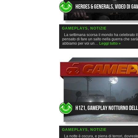
Heroes & Generals, video di g
GAMEPLAYS
,
NOTIZIE
La settimana scorsa il mondo ha celebrato il
pensato di fare un salto nella guerra che sarà
abbiamo per voi un…
Leggi tutto »
H1Z1, gameplay notturno dell
GAMEPLAYS
,
NOTIZIE
La notte è oscura, e piena di terrori, dovres