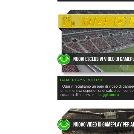
Nuovi esclusivi video di gamep
GAMEPLAYS
,
NOTIZIE
Oggi vi regaliamo un paio di video di gameplay
un’immersiva esperienza di calcio con controll
squadra di superstar…
Leggi tutto »
Nuovo video di gameplay per 