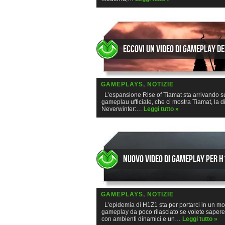
Eccovi un video di gameplay de
GAMEPLAYS
,
NOTIZIE
L’espansione Rise of Tiamat sta arrivando su 
gameplau ufficiale, che ci mostra Tiamat, la di
Neverwinter:…
Leggi tutto »
Nuovo video di gameplay per H
GAMEPLAYS
,
NOTIZIE
L’epidemia di H1Z1 sta per portarci in un mond
gameplay da poco rilasciato se volete saper
con ambienti dinamici e un…
Leggi tutto »