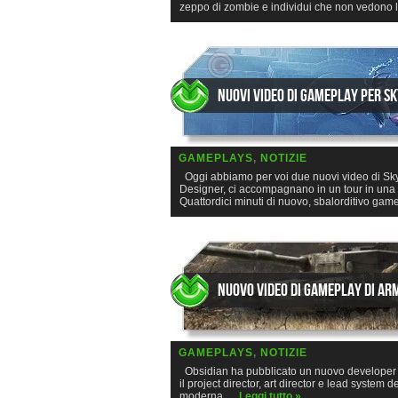
zeppo di zombie e individui che non vedono l’
Nuovi video di gameplay per s
GAMEPLAYS
,
NOTIZIE
Oggi abbiamo per voi due nuovi video di Skyf
Designer, ci accompagnano in un tour in una 
Quattordici minuti di nuovo, sbalorditivo ga
Nuovo video di gameplay di A
GAMEPLAYS
,
NOTIZIE
Obsidian ha pubblicato un nuovo developer di
il project director, art director e lead system d
moderna,…
Leggi tutto »