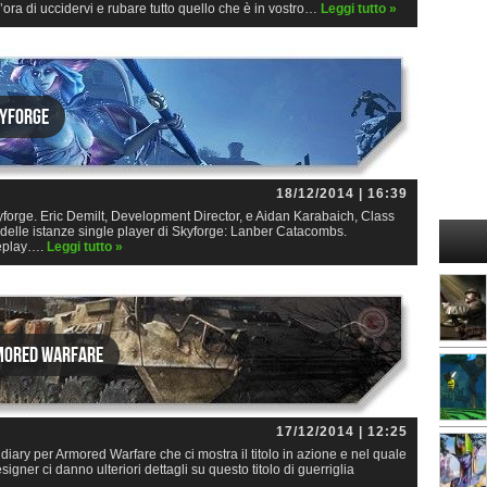
ora di uccidervi e rubare tutto quello che è in vostro…
Leggi tutto »
kyforge
18/12/2014 | 16:39
orge. Eric Demilt, Development Director, e Aidan Karabaich, Class
delle istanze single player di Skyforge: Lanber Catacombs.
meplay….
Leggi tutto »
rmored Warfare
17/12/2014 | 12:25
ary per Armored Warfare che ci mostra il titolo in azione e nel quale
esigner ci danno ulteriori dettagli su questo titolo di guerriglia