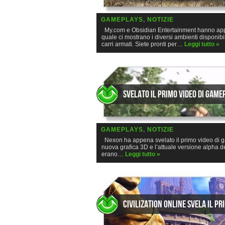
GAMEPLAYS
,
NOTIZIE
My.com e Obsidian Entertainment hanno appena
quale ci mostrano i diversi ambienti disponibili
carri armati. Siete pronti per…
Leggi tutto »
Svelato il primo video di game
GAMEPLAYS
,
NOTIZIE
Nexon ha appena svelato il primo video di ga
nuova grafica 3D e l’attuale versione alpha d
erano…
Leggi tutto »
Civilization Online svela il p