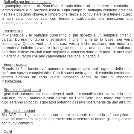
-
Battaglie per territori e risorse
Il gameplay centrale di PlanetSide 2 ruota intorno al mantenere il controllo di
territori chiave e di preziose risorse. Ogni campo di battaglia contiene preziose
risorse e posizioni chiave, e l'impero che riesce a conquistare (e a tenere) questi
territori sarà ricompensato con bonus al carburante, alle munizioni, alla
tecnologia e altro ancora.
-
Persistenza
In Planetside 2 le battaglie dureranno di più rispetto a un semplice timer di
partita. Dureranno giorni o settimane finché finalmente la base non verrà
conquistata. Questo vuol dire che sarà vostra finché qualcuno non riuscirà a
riprenderla indietro. Lavorare strategicamente come una squadra per catturare
posizioni tattiche cruciali come impianti di alimentazione e depositi di armi avrà
un effetto duraturo che può capovolgere l'esitodella battaglia.
-
Enormi mappe
Planetside 2 al lancio avrà numerose mappe di continenti, ognuna delle quali
sarà uno spazio conquistabile. Con il nuovo meta-game di controllo territoriale i
territori avranno un certo valore intrinseco anche se privi di importanti
installazioni.
-
Sistema di classi libero
I giocatori potranno sbloccare diversi ruoli di combattimento avanzando nello
skill-tree, tra cui numerosi ruoli classici da PlanetSide. Man mano che questi
ruoli saranno sbloccati, i giocatori potranno passare liberamente da uno all'altro.
-
Sistema di missioni
Sia SOE che i giocatori potranno creare contenuti, rendendo più semplice ai
novellini avvicinarsi al gioco e permettendo ai veterani di nutrire gli altri giocatori
con nuovi contenuti.
-
Outfit