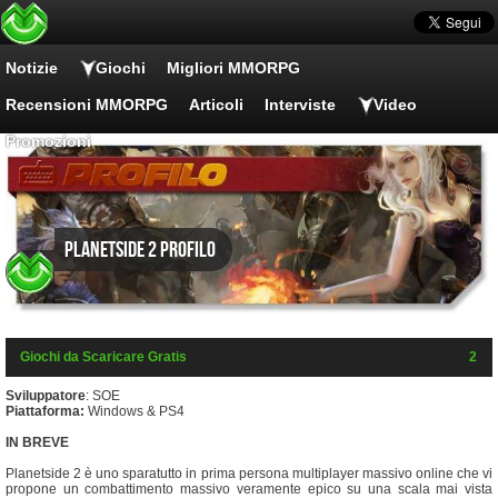
Notizie
Giochi
Migliori MMORPG
Recensioni MMORPG
Articoli
Interviste
Video
Promozioni
Planetside 2 Profilo
Giochi da Scaricare Gratis
2
Sviluppatore
: SOE
Piattaforma:
Windows & PS4
IN BREVE
Planetside 2 è uno sparatutto in prima persona multiplayer massivo online che vi
propone un combattimento massivo veramente epico su una scala mai vista