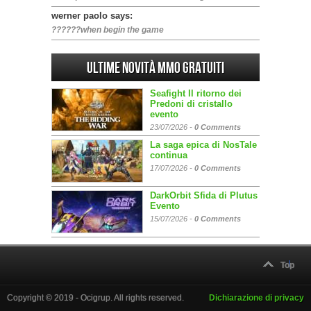
werner paolo says:
??????when begin the game
Ultime Novità MMO gratuiti
Seafight Il ritorno dei
Predoni di cristallo
evento
23/07/2026 -
0 Comments
La saga epica di NosTale
continua
17/07/2026 -
0 Comments
DarkOrbit Sfida di Plutus
Evento
15/07/2026 -
0 Comments
Top
Copyright © 2019 - Ocigrup. All rights reserved.
Dichiarazione di privacy