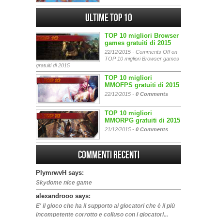
Ultime Top 10
TOP 10 migliori Browser
games gratuiti di 2015
22/12/2015 -
Comments Off
on
TOP 10 migliori Browser games
gratuiti di 2015
TOP 10 migliori
MMOFPS gratuiti di 2015
22/12/2015 -
0 Comments
TOP 10 migliori
MMORPG gratuiti di 2015
21/12/2015 -
0 Comments
Commenti Recenti
PIymrwvH says:
Skydome nice game
alexandrooo says:
E' il gioco che ha il supporto ai giocatori che è il più
incompetente corrotto e colluso con i giocatori...