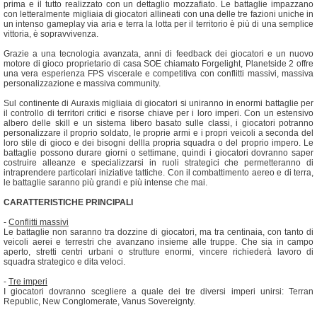
prima e il tutto realizzato con un dettaglio mozzafiato. Le battaglie impazzano
con letteralmente migliaia di giocatori allineati con una delle tre fazioni uniche in
un intenso gameplay via aria e terra la lotta per il territorio è più di una semplice
vittoria, è sopravvivenza.
Grazie a una tecnologia avanzata, anni di feedback dei giocatori e un nuovo
motore di gioco proprietario di casa SOE chiamato Forgelight, Planetside 2 offre
una vera esperienza FPS viscerale e competitiva con conflitti massivi, massiva
personalizzazione e massiva community.
Sul continente di Auraxis migliaia di giocatori si uniranno in enormi battaglie per
il controllo di territori critici e risorse chiave per i loro imperi. Con un estensivo
albero delle skill e un sistema libero basato sulle classi, i giocatori potranno
personalizzare il proprio soldato, le proprie armi e i propri veicoli a seconda del
loro stile di gioco e dei bisogni dellla propria squadra o del proprio impero. Le
battaglie possono durare giorni o settimane, quindi i giocatori dovranno saper
costruire alleanze e specializzarsi in ruoli strategici che permetteranno di
intraprendere particolari iniziative tattiche. Con il combattimento aereo e di terra,
le battaglie saranno più grandi e più intense che mai.
CARATTERISTICHE PRINCIPALI
-
Conflitti massivi
Le battaglie non saranno tra dozzine di giocatori, ma tra centinaia, con tanto di
veicoli aerei e terrestri che avanzano insieme alle truppe. Che sia in campo
aperto, stretti centri urbani o strutture enormi, vincere richiederà lavoro di
squadra strategico e dita veloci.
-
Tre imperi
I giocatori dovranno scegliere a quale dei tre diversi imperi unirsi: Terran
Republic, New Conglomerate, Vanus Sovereignty.