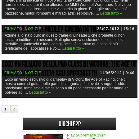
Wargaming rilascia un nuovo eccitante video cinematic di combattimenti
aerei mozzafiato per il suo attesissimo MMO World of Warplanes. Nel video
troverete tutta l’adrenalina che vi aspetta in gioco: Battaglie aree, velocità
pazzesche, motori rombanti e mitragliatrici esplosive. …
Leggi tutto »
Lineage 2: ecco il Medley cinematic trailer!
FILMATO
,
NOTIZIE
23/07/2012 | 15:16
Azione allo stato puro in questo trailer di Lineage 2 che promette di non
lasciare indifferente nessuno. Battaglie senza esclusione di colpi, mostri
metallici giganteschi e lune con gli occhi: è in arrivo qualcosa di più
terrificante dell’apocalisse e voi…
Leggi tutto »
Ecco un filmato della Pro Class di Victory: the Age of
Racing. Aggrappatevi agli specchietti!
FILMATO
,
NOTIZIE
11/06/2012 | 9:40
Ecco un video esclusivo di gameplay di Victory, the Age of Racing, che ci
mostra come si guida nelle gare di categoria più elevate: sangue freddo,
precisione, tempismo e tattica sono a dir poco necessarie per far mangiar
polvere agli…
Leggi tutto »
1
2
Giochi F2P
Play Supremacy 1914