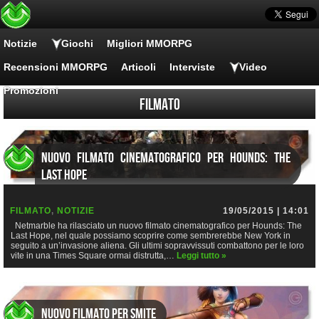
Notizie
Giochi
Migliori MMORPG
Recensioni MMORPG
Articoli
Interviste
Video
Promozioni
Filmato
Nuovo filmato cinematografico per Hounds: The
Last Hope
FILMATO
,
NOTIZIE
19/05/2015 | 14:01
Netmarble ha rilasciato un nuovo filmato cinematografico per Hounds: The
Last Hope, nel quale possiamo scoprire come sembrerebbe New York in
seguito a un’invasione aliena. Gli ultimi sopravvissuti combattono per le loro
vite in una Times Square ormai distrutta,…
Leggi tutto »
Nuovo filmato per SMITE