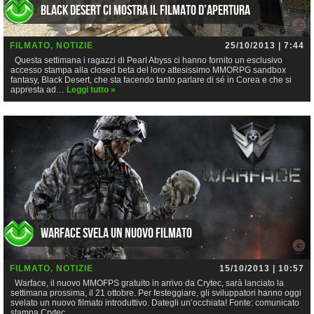
Black Desert ci mostra il filmato d’apertura
FILMATO
,
NOTIZIE
25/10/2013 | 7:44
Questa settimana i ragazzi di Pearl Abyss ci hanno fornito un esclusivo
accesso stampa alla closed beta del loro attesissimo MMORPG sandbox
fantasy, Black Desert, che sta facendo tanto parlare di sé in Corea e che si
appresta ad…
Leggi tutto »
Warface svela un nuovo filmato
FILMATO
,
NOTIZIE
15/10/2013 | 10:57
Warface, il nuovo MMOFPS gratuito in arrivo da Crytec, sarà lanciato la
settimana prossima, il 21 ottobre. Per festeggiare, gli sviluppatori hanno oggi
svelato un nuovo filmato introduttivo. Dategli un’occhiata! Fonte: comunicato
stampa Crytec