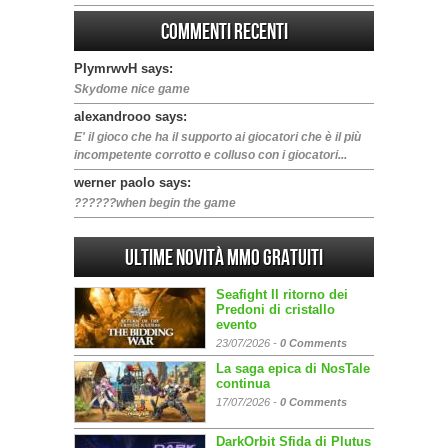
Commenti Recenti
PIymrwvH says:
Skydome nice game
alexandrooo says:
E' il gioco che ha il supporto ai giocatori che è il più
incompetente corrotto e colluso con i giocatori...
werner paolo says:
??????when begin the game
Ultime Novità MMO gratuiti
Seafight Il ritorno dei
Predoni di cristallo
evento
23/07/2026 -
0 Comments
La saga epica di NosTale
continua
17/07/2026 -
0 Comments
DarkOrbit Sfida di Plutus