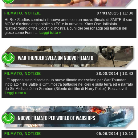
FILMATO
,
NOTIZIE
07/01/2015 | 11:30
Hi-Rez Studios comincia il nuovo anno con un nuovo filmato di SMITE, il suo
MOBA d’azione disponibile su PC e in arrivo su Xbox One. Intitolato
“Battleground of the Gods”, ci mostra alcuni dei personaggi più famosi del
gioco come Fenrir…
Leggi tutto »
War Thunder svela un nuovo filmato
FILMATO
,
NOTIZIE
28/08/2014 | 13:42
E’ appena stato rilasciato un nuovo filmato mozzafiato per War Thunder.
Intitolato “The Battle is On“, mostra battaglie nei cieli e sulla terra ed è narrato
da Sir Michael John Gambon (Silente dei film di Harry Potter). Beccatevi il…
Leggi tutto »
Nuovo filmato per World of Warships
FILMATO
,
NOTIZIE
05/06/2014 | 10:10