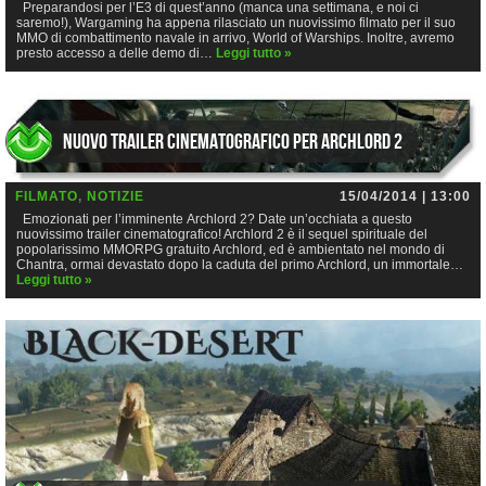
Preparandosi per l’E3 di quest’anno (manca una settimana, e noi ci
saremo!), Wargaming ha appena rilasciato un nuovissimo filmato per il suo
MMO di combattimento navale in arrivo, World of Warships. Inoltre, avremo
presto accesso a delle demo di…
Leggi tutto »
Nuovo trailer cinematografico per Archlord 2
FILMATO
,
NOTIZIE
15/04/2014 | 13:00
Emozionati per l’imminente Archlord 2? Date un’occhiata a questo
nuovissimo trailer cinematografico! Archlord 2 è il sequel spirituale del
popolarissimo MMORPG gratuito Archlord, ed è ambientato nel mondo di
Chantra, ormai devastato dopo la caduta del primo Archlord, un immortale…
Leggi tutto »