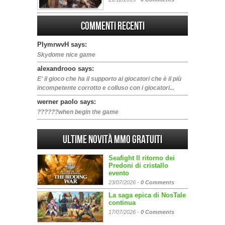
Commenti Recenti
PIymrwvH says:
Skydome nice game
alexandrooo says:
E' il gioco che ha il supporto ai giocatori che è il più
incompetente corrotto e colluso con i giocatori...
werner paolo says:
??????when begin the game
Ultime Novità MMO gratuiti
Seafight Il ritorno dei
Predoni di cristallo
evento
23/07/2026 -
0 Comments
La saga epica di NosTale
continua
17/07/2026 -
0 Comments