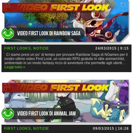
Video First Look di Rainbow Saga
FIRST LOOKS
,
NOTIZIE
24/03/2015 | 9:15
Ci siamo presi un po’ di tempo per provare Rainbow Saga di NGames per il
nostro ultimo video First Look, un colorato RPG gratuito in stile anime/chibi,
ambientato in un modo fantasy ricco di avventure che permette agli utenti…
Leggi tutto »
Video First Look di Animal Jam
FIRST LOOKS
,
NOTIZIE
09/03/2015 | 16:28