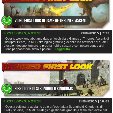
Video First Look di Game of Thrones: Ascent
FIRST LOOKS
,
NOTIZIE
28/04/2015 | 7:22
Questo week-end abbiamo dato un’occhiata a Games of Thrones: Ascent, di
Disruptor Beam, un RPG-strategico gratuito giocabile via browser nel quale i
giocatori devono formare la propria nobile casata e competere contro altri
utenti per posizione, titolo e potere…
Leggi tutto »
First Look di Stronghold Kingdoms
FIRST LOOKS
,
NOTIZIE
24/04/2015 | 16:02
Questa settimana abbiamo dato un’occhiata a Stronghold Kingdoms, di
Firefly Studios, un MMO strategico gestionale gratuito a tema medievale nel