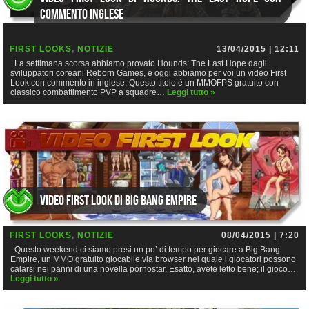
commento inglese
FIRST LOOKS
,
NOTIZIE
13/04/2015 | 12:11
La settimana scorsa abbiamo provato Hounds: The Last Hope dagli
sviluppatori coreani Reborn Games, e oggi abbiamo per voi un video First
Look con commento in inglese. Questo titolo è un MMOFPS gratuito con
classico combattimento PVP a squadre…
Leggi tutto »
Video First Look di Big Bang Empire
FIRST LOOKS
,
NOTIZIE
08/04/2015 | 7:20
Questo weekend ci siamo presi un po’ di tempo per giocare a Big Bang
Empire, un MMO gratuito giocabile via browser nel quale i giocatori possono
calarsi nei panni di una novella pornostar. Esatto, avete letto bene; il gioco…
Leggi tutto »