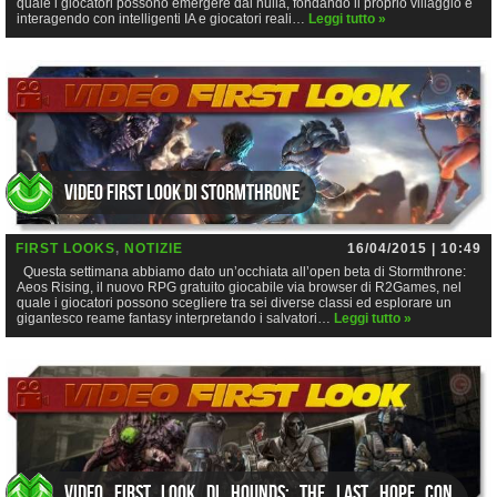
quale i giocatori possono emergere dal nulla, fondando il proprio villaggio e
interagendo con intelligenti IA e giocatori reali…
Leggi tutto »
Video First Look di Stormthrone
FIRST LOOKS
,
NOTIZIE
16/04/2015 | 10:49
Questa settimana abbiamo dato un’occhiata all’open beta di Stormthrone:
Aeos Rising, il nuovo RPG gratuito giocabile via browser di R2Games, nel
quale i giocatori possono scegliere tra sei diverse classi ed esplorare un
gigantesco reame fantasy interpretando i salvatori…
Leggi tutto »
Video First Look di Hounds: The Last Hope con