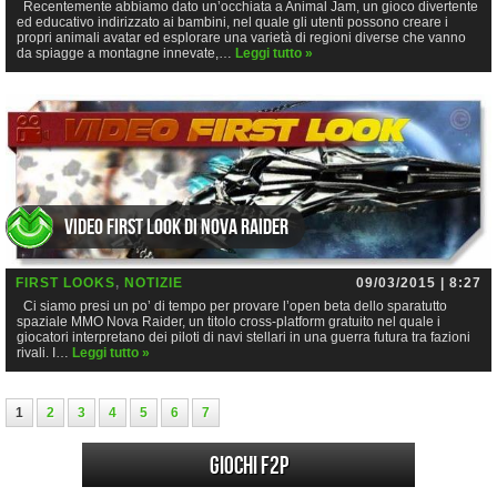
Recentemente abbiamo dato un’occhiata a Animal Jam, un gioco divertente
ed educativo indirizzato ai bambini, nel quale gli utenti possono creare i
propri animali avatar ed esplorare una varietà di regioni diverse che vanno
da spiagge a montagne innevate,…
Leggi tutto »
Video First Look di Nova Raider
FIRST LOOKS
,
NOTIZIE
09/03/2015 | 8:27
Ci siamo presi un po’ di tempo per provare l’open beta dello sparatutto
spaziale MMO Nova Raider, un titolo cross-platform gratuito nel quale i
giocatori interpretano dei piloti di navi stellari in una guerra futura tra fazioni
rivali. I…
Leggi tutto »
1
2
3
4
5
6
7
Giochi F2P