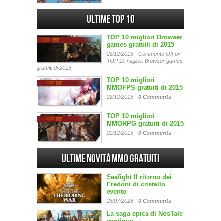
Ultime Top 10
TOP 10 migliori Browser
games gratuiti di 2015
22/12/2015 -
Comments Off
on
TOP 10 migliori Browser games
gratuiti di 2015
TOP 10 migliori
MMOFPS gratuiti di 2015
22/12/2015 -
0 Comments
TOP 10 migliori
MMORPG gratuiti di 2015
21/12/2015 -
0 Comments
Ultime Novità MMO gratuiti
Seafight Il ritorno dei
Predoni di cristallo
evento
23/07/2026 -
0 Comments
La saga epica di NosTale
continua