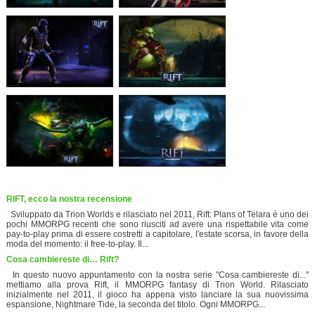
RIFT, ecco la nostra recensione
Sviluppato da Trion Worlds e rilasciato nel 2011, Rift: Plans of Telara è uno dei
pochi MMORPG recenti che sono riusciti ad avere una rispettabile vita come
pay-to-play prima di essere costretti a capitolare, l'estate scorsa, in favore della
moda del momento: il free-to-play. Il...
Cosa cambiereste di… Rift?
In questo nuovo appuntamento con la nostra serie "Cosa cambiereste di..."
mettiamo alla prova Rift, il MMORPG fantasy di Trion World. Rilasciato
inizialmente nel 2011, il gioco ha appena visto lanciare la sua nuovissima
espansione, Nightmare Tide, la seconda del titolo. Ogni MMORPG...