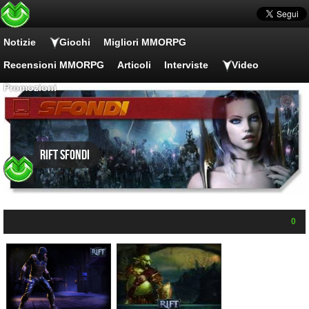
Notizie
Giochi
Migliori MMORPG
Recensioni MMORPG
Articoli
Interviste
Video
Promozioni
RIFT Sfondi
0