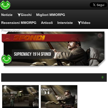
Notizie
Giochi
Migliori MMORPG
Recensioni MMORPG
Articoli
Interviste
Video
Promozioni
Supremacy 1914 Sfondi
0