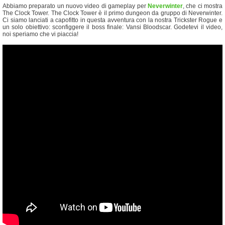
Abbiamo preparato un nuovo video di gameplay per
Neverwinter
, che ci mostra
The Clock Tower. The Clock Tower è il primo dungeon da gruppo di Neverwinter.
Ci siamo lanciati a capofitto in questa avventura con la nostra Trickster Rogue e
un solo obiettivo: sconfiggere il boss finale: Vansi Bloodscar. Godetevi il video,
noi speriamo che vi piaccia!