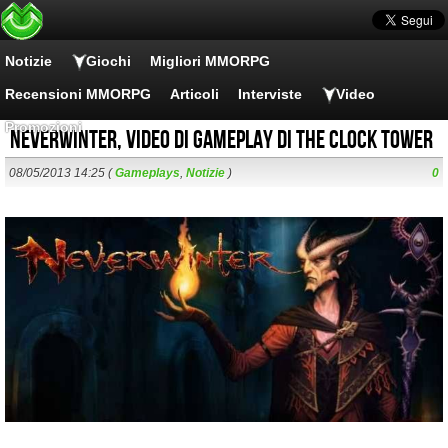
Notizie
Giochi
Migliori MMORPG
Recensioni MMORPG
Articoli
Interviste
Video
Promozioni
Neverwinter, video di gameplay di The Clock Tower
08/05/2013 14:25 (
Gameplays
,
Notizie
)
0