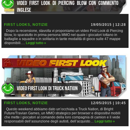
Video First Look di Piercing Blow con commento
inglese
FIRST LOOKS
,
NOTIZIE
19/05/2015 | 12:28
Dopo la recensione, stavolta vi proponiamo un video First Look di Piercing
Blow, lo sparatutto in prima persona MMO nel quale i giocatori lottano in
battaglie a squadre o in solitaria in tante modalità di gioco sulle 47 mappe
disponibili….
Leggi tutto »
Video First Look di Truck Nation
FIRST LOOKS
,
NOTIZIE
12/05/2015 | 10:45
Questo weekend abbiamo dato un’occhiata a Truck Nation, di Bright
Future/Travian Games, un MMO strategico per browser e dispositivi mobili
che mette i giocatori al comando della loro compagnia di camion e li vede
responsabili dell’assunzione degli autisti, dell’acquisto…
Leggi tutto »