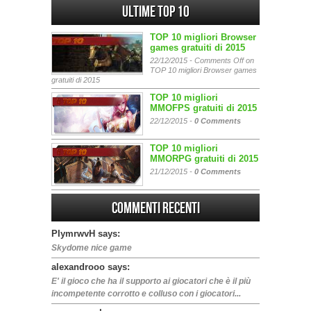
Ultime Top 10
TOP 10 migliori Browser
games gratuiti di 2015
22/12/2015 -
Comments Off
on
TOP 10 migliori Browser games
gratuiti di 2015
TOP 10 migliori
MMOFPS gratuiti di 2015
22/12/2015 -
0 Comments
TOP 10 migliori
MMORPG gratuiti di 2015
21/12/2015 -
0 Comments
Commenti Recenti
PIymrwvH says:
Skydome nice game
alexandrooo says:
E' il gioco che ha il supporto ai giocatori che è il più
incompetente corrotto e colluso con i giocatori...