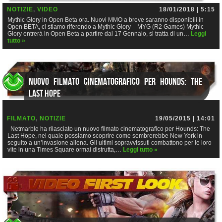
NOTIZIE
,
VIDEO
18/01/2018 | 5:15
Mythic Glory in Open Beta ora. Nuovi MMO a breve saranno disponibili in
Open BETA, ci stiamo riferendo a Mythic Glory – MYG (R2 Games) Mythic
Glory entrerà in Open Beta a partire dal 17 Gennaio, si tratta di un…
Leggi
tutto »
Nuovo filmato cinematografico per Hounds: The
Last Hope
FILMATO
,
NOTIZIE
19/05/2015 | 14:01
Netmarble ha rilasciato un nuovo filmato cinematografico per Hounds: The
Last Hope, nel quale possiamo scoprire come sembrerebbe New York in
seguito a un’invasione aliena. Gli ultimi sopravvissuti combattono per le loro
vite in una Times Square ormai distrutta,…
Leggi tutto »