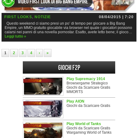
Video First Look di Big Bang Empire
FIRST LOOKS
,
NOTIZIE
08/04/2015 | 7:20
Questo weekend ci siamo presi un po’ di tempo per giocare a Big Bang
Empire, un MMO gratuito giocabile via browser nel quale i giocatori possono
calarsi nei panni di una novella pornostar. Esatto, avete letto bene; il gioco…
Leggi tutto »
1
2
3
4
›
»
Giochi F2P
Play Supremacy 1914
Browsergame Strategico
Giochi da Scaricare Gratis
MMORTS
Play AION
Giochi da Scaricare Gratis
Play World of Tanks
Giochi da Scaricare Gratis
Wargaming World of Tanks