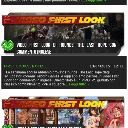
gigantesco reame fantasy interpretando i salvatori…
Leggi tutto »
Video First Look di Hounds: The Last Hope con
commento inglese
FIRST LOOKS
,
NOTIZIE
13/04/2015 | 12:11
La settimana scorsa abbiamo provato Hounds: The Last Hope dagli
sviluppatori coreani Reborn Games, e oggi abbiamo per voi un video First
Look con commento in inglese. Questo titolo è un MMOFPS gratuito con
classico combattimento PVP a squadre…
Leggi tutto »