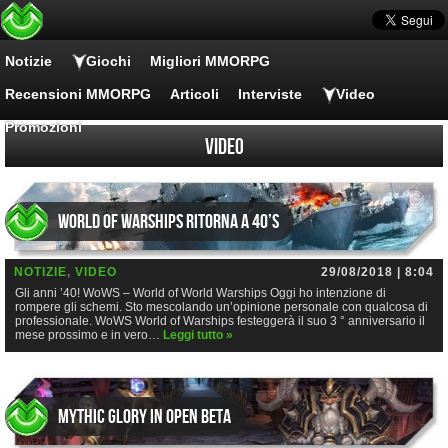
Notizie
Giochi
Migliori MMORPG
Recensioni MMORPG
Articoli
Interviste
Video
Promozioni
Video
World of WarShips Ritorna a 40’s
NOTIZIE
,
VIDEO
29/08/2018 | 8:04
Gli anni ’40! WoWS – World of World Warships Oggi ho intenzione di
rompere gli schemi. Sto mescolando un’opinione personale con qualcosa di
professionale. WoWS World of Warships festeggerà il suo 3 ° anniversario il
mese prossimo e in vero…
Leggi tutto »
MYTHIC GLORY in OPEN BETA