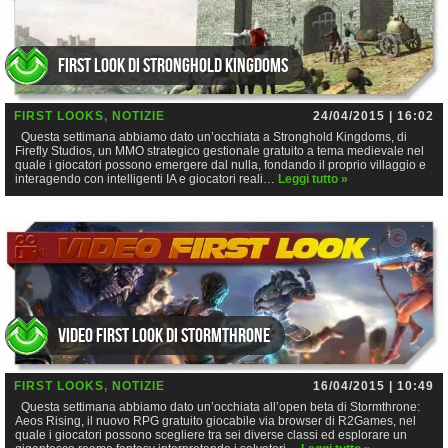
First Look di Stronghold Kingdoms
FIRST LOOKS
,
NOTIZIE
24/04/2015 | 16:02
Questa settimana abbiamo dato un’occhiata a Stronghold Kingdoms, di
Firefly Studios, un MMO strategico gestionale gratuito a tema medievale nel
quale i giocatori possono emergere dal nulla, fondando il proprio villaggio e
interagendo con intelligenti IA e giocatori reali…
Leggi tutto »
Video First Look di Stormthrone
FIRST LOOKS
,
NOTIZIE
16/04/2015 | 10:49
Questa settimana abbiamo dato un’occhiata all’open beta di Stormthrone:
Aeos Rising, il nuovo RPG gratuito giocabile via browser di R2Games, nel
quale i giocatori possono scegliere tra sei diverse classi ed esplorare un