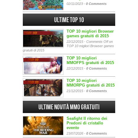
02/11/2023 -
0 Comments
Ultime Top 10
TOP 10 migliori Browser
games gratuiti di 2015
22/12/2015 -
Comments Off
on
TOP 10 migliori Browser games
gratuiti di 2015
TOP 10 migliori
MMOFPS gratuiti di 2015
22/12/2015 -
0 Comments
TOP 10 migliori
MMORPG gratuiti di 2015
21/12/2015 -
0 Comments
Ultime Novità MMO gratuiti
Seafight Il ritorno dei
Predoni di cristallo
evento
23/07/2026 -
0 Comments