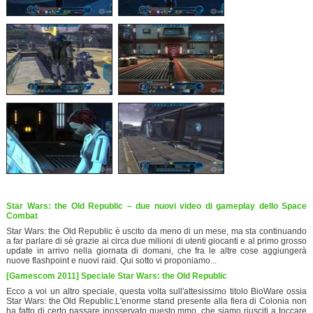
Star Wars: the Old Republic – due nuovi video di gameplay dello Space
Combat
Star Wars: the Old Republic è uscito da meno di un mese, ma sta continuando
a far parlare di sè grazie ai circa due milioni di utenti giocanti e al primo grosso
update in arrivo nella giornata di domani, che fra le altre cose aggiungerà
nuove flashpoint e nuovi raid. Qui sotto vi proponiamo...
[Gamescom 2011] Speciale Star Wars: the Old Republic
Ecco a voi un altro speciale, questa volta sull'attesissimo titolo BioWare ossia
Star Wars: the Old Republic.L'enorme stand presente alla fiera di Colonia non
ha fatto di certo passare inosservato questo mmo, che siamo riusciti a toccare