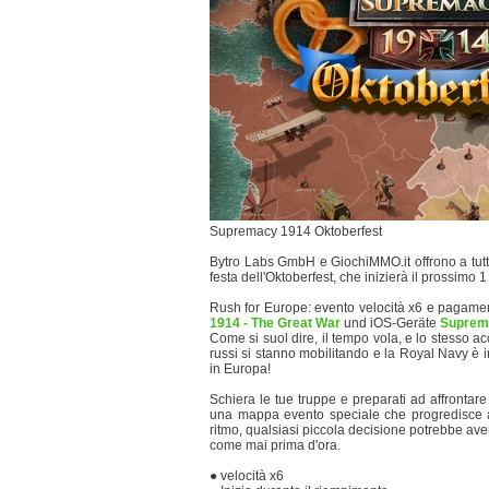
Supremacy 1914 Oktoberfest
Bytro Labs GmbH e GiochiMMO.it offrono a tutt
festa dell'Oktoberfest, che inizierà il prossimo 1 
Rush for Europe: evento velocità x6 e pagame
1914 - The Great War
und iOS-Geräte
Suprema
Come si suol dire, il tempo vola, e lo stesso a
russi si stanno mobilitando e la Royal Navy è 
in Europa!
Schiera le tue truppe e preparati ad affrontare
una mappa evento speciale che progredisce a 
ritmo, qualsiasi piccola decisione potrebbe ave
come mai prima d'ora.
● velocità x6