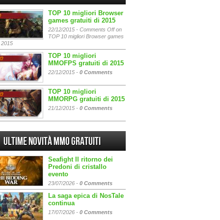
TOP 10 migliori Browser
games gratuiti di 2015
22/12/2015 -
Comments Off
on
TOP 10 migliori Browser games
i 2015
TOP 10 migliori
MMOFPS gratuiti di 2015
22/12/2015 -
0 Comments
TOP 10 migliori
MMORPG gratuiti di 2015
21/12/2015 -
0 Comments
Ultime Novità MMO gratuiti
Seafight Il ritorno dei
Predoni di cristallo
evento
23/07/2026 -
0 Comments
La saga epica di NosTale
continua
17/07/2026 -
0 Comments