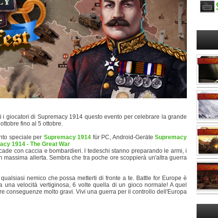
i i giocatori di Supremacy 1914 questo evento per celebrare la grande
ottobre fino al 5 ottobre.
nto speciale per
Supremacy 1914
für PC, Android-Geräte
Supremacy
cy 1914 - The Great War
ccade con caccia e bombardieri. I tedeschi stanno preparando le armi, i
in massima allerta. Sembra che tra poche ore scoppierà un'altra guerra
 qualsiasi nemico che possa metterti di fronte a te. Battle for Europe è
una velocità vertiginosa, 6 volte quella di un gioco normale! A quel
re conseguenze molto gravi. Vivi una guerra per il controllo dell'Europa