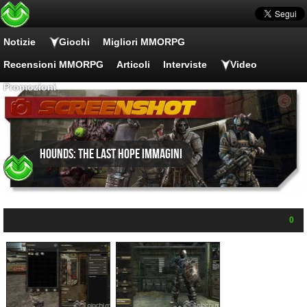
Notizie
Giochi
Migliori MMORPG
Recensioni MMORPG
Articoli
Interviste
Video
Promozioni
Hounds: The Last Hope Immagini
0