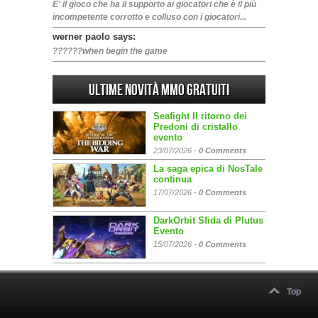
E' il gioco che ha il supporto ai giocatori che è il più
incompetente corrotto e colluso con i giocatori...
werner paolo says:
??????when begin the game
Ultime Novità MMO gratuiti
Seafight Il ritorno dei
Predoni di cristallo
evento
23/07/2026 -
0 Comments
La saga epica di NosTale
continua
17/07/2026 -
0 Comments
DarkOrbit Sfida di Plutus
Evento
15/07/2026 -
0 Comments
Top