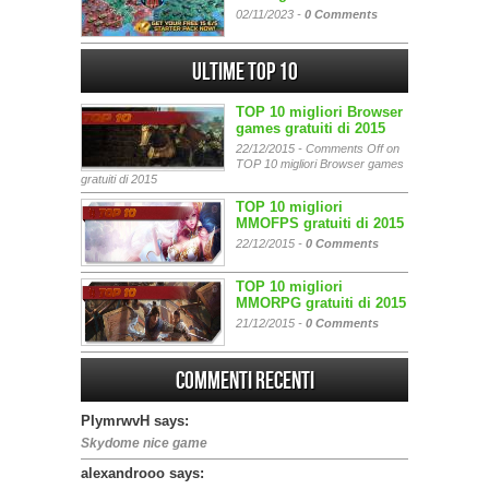
02/11/2023 -
0 Comments
Ultime Top 10
TOP 10 migliori Browser
games gratuiti di 2015
22/12/2015 -
Comments Off
on
TOP 10 migliori Browser games
gratuiti di 2015
TOP 10 migliori
MMOFPS gratuiti di 2015
22/12/2015 -
0 Comments
TOP 10 migliori
MMORPG gratuiti di 2015
21/12/2015 -
0 Comments
Commenti Recenti
PIymrwvH says:
Skydome nice game
alexandrooo says: