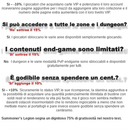
Si – -10%
. I giocatori che acquistano carte VIP e potenziano il loro account
riceveranno pagine aggiuntive per i mazzi da aggiungere alla loro collezione e il
numero delle pagine extra aumenterà con il loro livello VIP.
Si
. I giocatori sbloccano le varie aree disponibili semplicemente giocando.
No
. I dungeon e le varie modalità PvP endgame sono sbloccabili e disponibili
gratuitamente per tutti.
Si – +10%
. Sicuramente lo status VIP, le sue ricompense, la stamina aggiuntiva e
la possibilità di acquistare una quantità potenzialmente illimitata di bustine con
soldi reali vi renderanno la vita più facile, ma il gioco non sembra mettervi
davanti ostacoli insormontabili che lo rendono ingiocabile a meno che non
mettiate mano al portafogli e pare invece essere godibile senza spendere un
centesimo.
Summoner's Legion segna un dignitoso 75% di gratisosità nel nostro test.