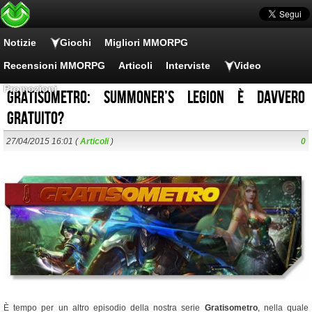
Notizie
Giochi
Migliori MMORPG
Recensioni MMORPG
Articoli
Interviste
Video
Promozioni
Gratisometro: Summoner’s Legion è davvero
gratuito?
27/04/2015 16:01 (
Articoli
)
0
È tempo per un altro episodio della nostra serie
Gratisometro
, nella quale