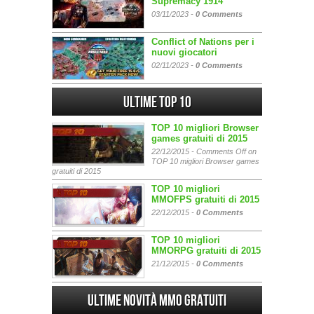
Supremacy 1914
03/11/2023 -
0 Comments
Conflict of Nations per i
nuovi giocatori
02/11/2023 -
0 Comments
Ultime Top 10
TOP 10 migliori Browser
games gratuiti di 2015
22/12/2015 -
Comments Off
on
TOP 10 migliori Browser games
gratuiti di 2015
TOP 10 migliori
MMOFPS gratuiti di 2015
22/12/2015 -
0 Comments
TOP 10 migliori
MMORPG gratuiti di 2015
21/12/2015 -
0 Comments
Ultime Novità MMO gratuiti