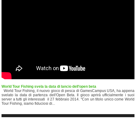
World Tour Fishing svela la data di lancio dell’open beta
World Tour Fishing, il nuovo gioco di pesca di GamesCampus USA, ha appena
svelato la data di partenza dell'Open Beta. Il gioco aprirà ufficialmente i suoi
server a tutti gli interessati il 27 febbraio 2014. "Con un titolo unico come World
Tour Fishing, siamo fiduciosi di...