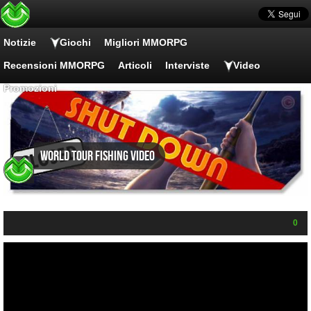
Notizie
Giochi
Migliori MMORPG
Recensioni MMORPG
Articoli
Interviste
Video
Promozioni
World Tour Fishing Video
0