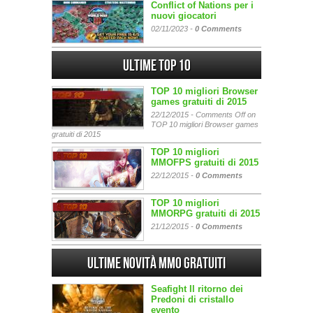
Conflict of Nations per i
nuovi giocatori
02/11/2023 -
0 Comments
Ultime Top 10
TOP 10 migliori Browser
games gratuiti di 2015
22/12/2015 -
Comments Off
on
TOP 10 migliori Browser games
gratuiti di 2015
TOP 10 migliori
MMOFPS gratuiti di 2015
22/12/2015 -
0 Comments
TOP 10 migliori
MMORPG gratuiti di 2015
21/12/2015 -
0 Comments
Ultime Novità MMO gratuiti
Seafight Il ritorno dei
Predoni di cristallo
evento