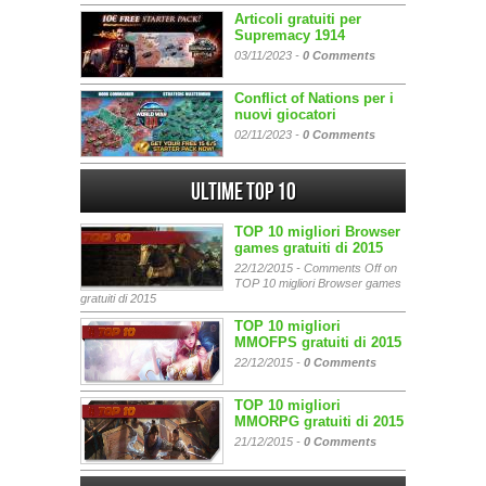
Articoli gratuiti per
Supremacy 1914
03/11/2023 -
0 Comments
Conflict of Nations per i
nuovi giocatori
02/11/2023 -
0 Comments
Ultime Top 10
TOP 10 migliori Browser
games gratuiti di 2015
22/12/2015 -
Comments Off
on
TOP 10 migliori Browser games
gratuiti di 2015
TOP 10 migliori
MMOFPS gratuiti di 2015
22/12/2015 -
0 Comments
TOP 10 migliori
MMORPG gratuiti di 2015
21/12/2015 -
0 Comments