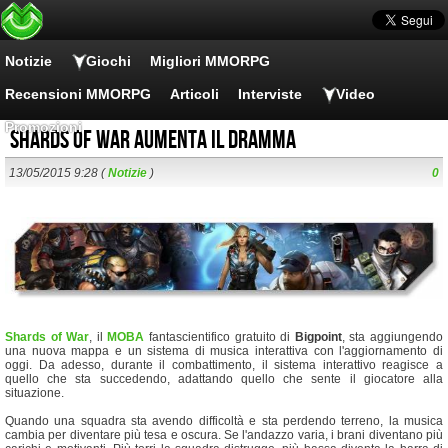
Notizie
Giochi
Migliori MMORPG
Recensioni MMORPG
Articoli
Interviste
Video
Promozioni
Shards of War aumenta il dramma
13/05/2015 9:28 (
Notizie
)
0
Shards of War
, il
MOBA
fantascientifico gratuito di
Bigpoint
, sta aggiungendo
una nuova mappa e un sistema di musica interattiva con l'aggiornamento di
oggi. Da adesso, durante il combattimento, il sistema interattivo reagisce a
quello che sta succedendo, adattando quello che sente il giocatore alla
situazione.
Quando una squadra sta avendo difficoltà e sta perdendo terreno, la musica
cambia per diventare più tesa e oscura. Se l'andazzo varia, i brani diventano più