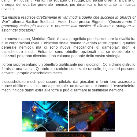
carichi e motivanti. Più torri la squadra distrugge, più bassa diventa la barra di
energia del quartier generale nemico, più dinamica e fomentante la musica
diventa.
“
La musica reagisce direttamente in vari modi a quello che succede in Shards of
War
", afferma Bastian Seelbach, Audio Lead presso Bigpoint. “
Questo rende il
gameplay molto più intenso e permette alla musica di riflettere e spingere le
azioni dei giocatori.
"
La nuova mappa, Meridian Gate, è stata progettata per rispecchiare la rivalità tra
due corporazioni rivali. L'obiettivo finale rimane invariato (distruggere il quartier
generale nemico), ma ci sono nuove meccaniche di gameplay: droni e
esoscheletro mech. Entrambi sono obiettivi opzionali ma se deciderete di
utilizzarli potranno diventare una colonna portante della vostra strategia.
I droni rappresentano un obiettivo gratificante per i giocatori. Ogni drone distrutto
fornisce una carica. Quando tre cariche sono state raccolte, i giocatori possono
attivare il proprio esoscheletro mech.
L'esoscheletro mech può essere pilotato dai giocatori e fornir loro accesso a
nuove abilità e alla sua arma principale: un devastante cannone. L'esoscheletro
mech infligge danni extra alle torre e può disarmare le sentinelle nemiche.