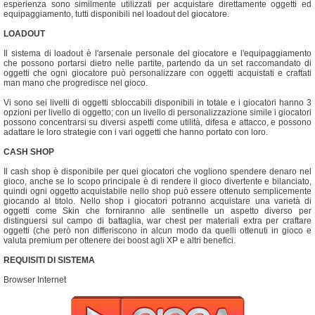
esperienza sono similmente utilizzati per acquistare direttamente oggetti ed
equipaggiamento, tutti disponibili nel loadout del giocatore.
LOADOUT
Il sistema di loadout è l'arsenale personale del giocatore e l'equipaggiamento
che possono portarsi dietro nelle partite, partendo da un set raccomandato di
oggetti che ogni giocatore può personalizzare con oggetti acquistati e craftati
man mano che progredisce nel gioco.
Vi sono sei livelli di oggetti sbloccabili disponibili in totale e i giocatori hanno 3
opzioni per livello di oggetto; con un livello di personalizzazione simile i giocatori
possono concentrarsi su diversi aspetti come utilità, difesa e attacco, e possono
adattare le loro strategie con i vari oggetti che hanno portato con loro.
CASH SHOP
Il cash shop è disponibile per quei giocatori che vogliono spendere denaro nel
gioco, anche se lo scopo principale è di rendere il gioco divertente e bilanciato,
quindi ogni oggetto acquistabile nello shop può essere ottenuto semplicemente
giocando al titolo. Nello shop i giocatori potranno acquistare una varietà di
oggetti come Skin che forniranno alle sentinelle un aspetto diverso per
distinguersi sul campo di battaglia, war chest per materiali extra per craftare
oggetti (che però non differiscono in alcun modo da quelli ottenuti in gioco e
valuta premium per ottenere dei boost agli XP e altri benefici.
REQUISITI DI SISTEMA
Browser Internet