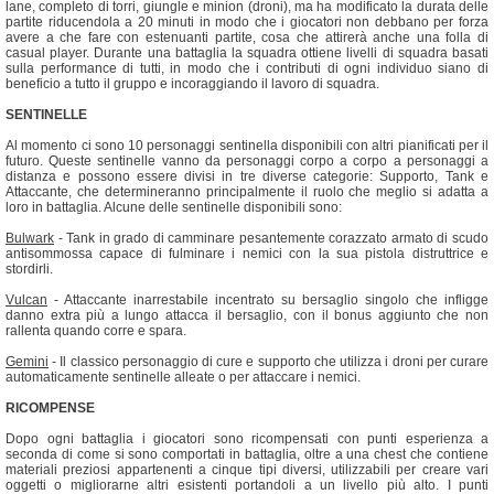
lane, completo di torri, giungle e minion (droni), ma ha modificato la durata delle
partite riducendola a 20 minuti in modo che i giocatori non debbano per forza
avere a che fare con estenuanti partite, cosa che attirerà anche una folla di
casual player. Durante una battaglia la squadra ottiene livelli di squadra basati
sulla performance di tutti, in modo che i contributi di ogni individuo siano di
beneficio a tutto il gruppo e incoraggiando il lavoro di squadra.
SENTINELLE
Al momento ci sono 10 personaggi sentinella disponibili con altri pianificati per il
futuro. Queste sentinelle vanno da personaggi corpo a corpo a personaggi a
distanza e possono essere divisi in tre diverse categorie: Supporto, Tank e
Attaccante, che determineranno principalmente il ruolo che meglio si adatta a
loro in battaglia. Alcune delle sentinelle disponibili sono:
Bulwark
- Tank in grado di camminare pesantemente corazzato armato di scudo
antisommossa capace di fulminare i nemici con la sua pistola distruttrice e
stordirli.
Vulcan
- Attaccante inarrestabile incentrato su bersaglio singolo che infligge
danno extra più a lungo attacca il bersaglio, con il bonus aggiunto che non
rallenta quando corre e spara.
Gemini
- Il classico personaggio di cure e supporto che utilizza i droni per curare
automaticamente sentinelle alleate o per attaccare i nemici.
RICOMPENSE
Dopo ogni battaglia i giocatori sono ricompensati con punti esperienza a
seconda di come si sono comportati in battaglia, oltre a una chest che contiene
materiali preziosi appartenenti a cinque tipi diversi, utilizzabili per creare vari
oggetti o migliorarne altri esistenti portandoli a un livello più alto. I punti