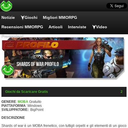
Notizie
Giochi
Migliori MMORPG
Recensioni MMORPG
Articoli
Interviste
Video
Promozioni
Shards of War Profilo
Giochi da Scaricare Gratis
2
GENERE
:
MOBA
Gratuito
PIATTAFORMA
: Windows
SVILUPPATORE:
BigPoint
DESCRIZIONE
Shards of war è un MOBA frenetico, con tuttigli orpelli e gli elementi di un gioco