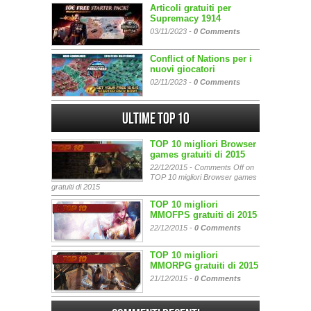
Articoli gratuiti per
Supremacy 1914
03/11/2023 -
0 Comments
Conflict of Nations per i
nuovi giocatori
02/11/2023 -
0 Comments
Ultime Top 10
TOP 10 migliori Browser
games gratuiti di 2015
22/12/2015 -
Comments Off
on
TOP 10 migliori Browser games
gratuiti di 2015
TOP 10 migliori
MMOFPS gratuiti di 2015
22/12/2015 -
0 Comments
TOP 10 migliori
MMORPG gratuiti di 2015
21/12/2015 -
0 Comments