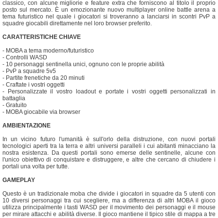
classico, con alcune migliorie e feature extra che forniscono al titolo il proprio
posto sul mercato. È un emozionante nuovo multiplayer online battle arena a
tema futuristico nel quale i giocatori si troveranno a lanciarsi in scontri PvP a
squadre giocabili direttamente nel loro browser preferito.
CARATTERISTICHE CHIAVE
- MOBA a tema moderno/futuristico
- Controlli WASD
- 10 personaggi sentinella unici, ognuno con le proprie abilità
- PvP a squadre 5v5
- Partite frenetiche da 20 minuti
- Craftate i vostri oggetti
- Personalizzate il vostro loadout e portate i vostri oggetti personalizzati in
battaglia
- Gratuito
- MOBA giocabile via browser
AMBIENTAZIONE
In un vicino futuro l'umanità è sull'orlo della distruzione, con nuovi portali
tecnologici aperti tra la terra e altri universi paralleli i cui abitanti minacciano la
nostra esistenza. Da questi portali sono emerse delle sentinelle, alcune con
l'unico obiettivo di conquistare e distruggere, e altre che cercano di chiudere i
portali una volta per tutte.
GAMEPLAY
Questo è un tradizionale moba che divide i giocatori in squadre da 5 utenti con
10 diversi personaggi tra cui scegliere, ma a differenza di altri MOBA il gioco
utilizza principalmente i tasti WASD per il movimento dei personaggi e il mouse
per mirare attacchi e abilità diverse. Il gioco mantiene il tipico stile di mappa a tre