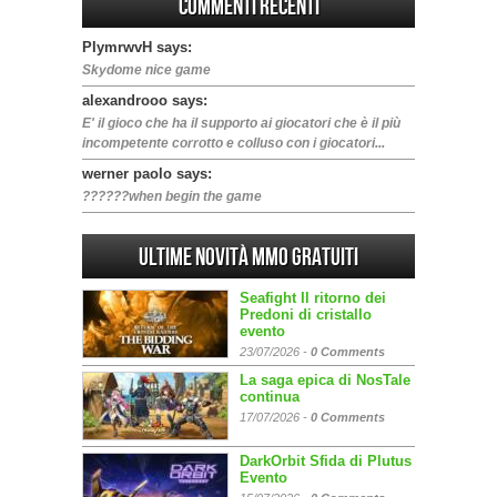
Commenti Recenti
PIymrwvH says:
Skydome nice game
alexandrooo says:
E' il gioco che ha il supporto ai giocatori che è il più
incompetente corrotto e colluso con i giocatori...
werner paolo says:
??????when begin the game
Ultime Novità MMO gratuiti
Seafight Il ritorno dei
Predoni di cristallo
evento
23/07/2026 -
0 Comments
La saga epica di NosTale
continua
17/07/2026 -
0 Comments
DarkOrbit Sfida di Plutus
Evento