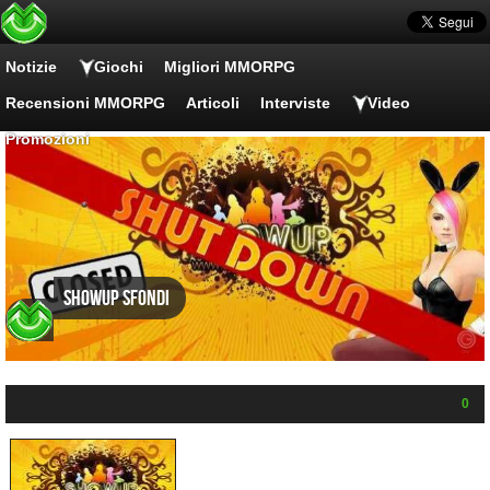
Notizie
Giochi
Migliori MMORPG
Recensioni MMORPG
Articoli
Interviste
Video
Promozioni
ShowUp Sfondi
0