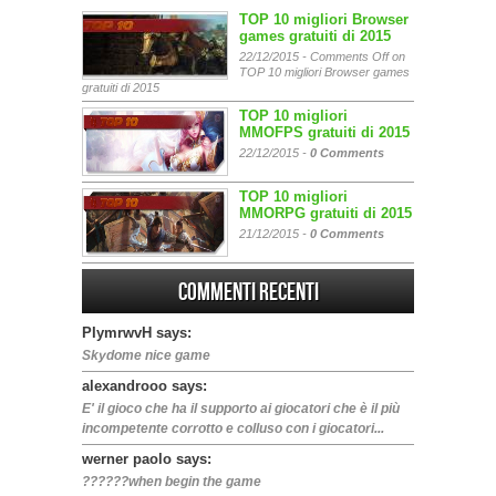
TOP 10 migliori Browser
games gratuiti di 2015
22/12/2015 -
Comments Off
on
TOP 10 migliori Browser games
gratuiti di 2015
TOP 10 migliori
MMOFPS gratuiti di 2015
22/12/2015 -
0 Comments
TOP 10 migliori
MMORPG gratuiti di 2015
21/12/2015 -
0 Comments
Commenti Recenti
PIymrwvH says:
Skydome nice game
alexandrooo says:
E' il gioco che ha il supporto ai giocatori che è il più
incompetente corrotto e colluso con i giocatori...
werner paolo says:
??????when begin the game