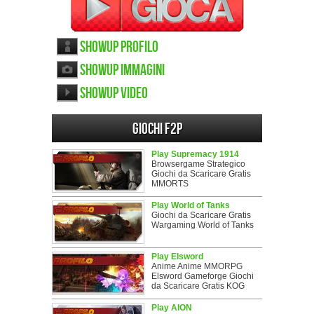
ShowUp Profilo
ShowUp immagini
ShowUp video
Giochi F2P
Play Supremacy 1914
Browsergame Strategico
Giochi da Scaricare Gratis
MMORTS
Play World of Tanks
Giochi da Scaricare Gratis
Wargaming World of Tanks
Play Elsword
Anime Anime MMORPG
Elsword Gameforge Giochi
da Scaricare Gratis KOG
Play AION