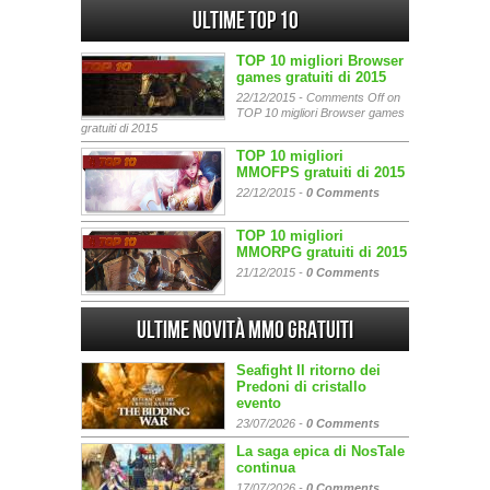
Ultime Top 10
TOP 10 migliori Browser
games gratuiti di 2015
22/12/2015 -
Comments Off
on
TOP 10 migliori Browser games
gratuiti di 2015
TOP 10 migliori
MMOFPS gratuiti di 2015
22/12/2015 -
0 Comments
TOP 10 migliori
MMORPG gratuiti di 2015
21/12/2015 -
0 Comments
Ultime Novità MMO gratuiti
Seafight Il ritorno dei
Predoni di cristallo
evento
23/07/2026 -
0 Comments
La saga epica di NosTale
continua
17/07/2026 -
0 Comments