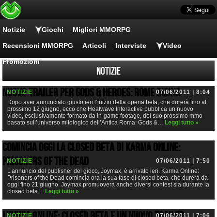
Notizie
Giochi
Migliori MMORPG
Recensioni MMORPG
Articoli
Interviste
Video
Promozioni
Notizie
Nuovo trailer per Gods & Heroes: Rome Rising
NOTIZIE
07/06/2011 | 8:04
Dopo aver annunciato giusto ieri l’inizio della opena beta, che durerà fino al
prossimo 12 giugno, ecco che Heatwave Interactive pubblica un nuovo
video, esclusivamente formato da in-game footage, del suo prossimo mmo
basato sull’universo mitologico dell’Antica Roma: Gods &…
Leggi tutto »
Comincia oggi la closed beta di Karma Online:
Prisoners of the Dead
NOTIZIE
07/06/2011 | 7:50
L’annuncio del publisher del gioco, Joymax, è arrivato ieri. Karma Online:
Prisoners of the Dead comincia ora la sua fase di closed beta, che durerà da
oggi fino 21 giugno. Joymax promuoverà anche diversi contest sia durante la
closed beta…
Leggi tutto »
Luvinia Online: closed beta e un nuovo trailer
NOTIZIE
07/06/2011 | 7:06