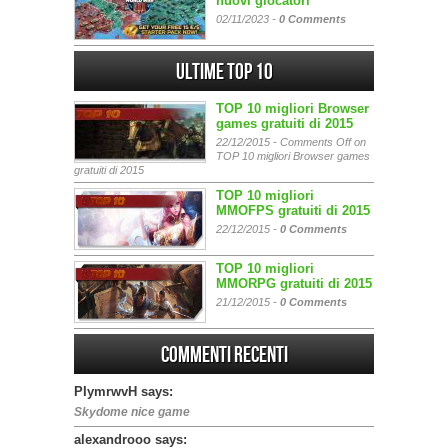
nuovi giocatori
02/11/2023 -
0 Comments
Ultime Top 10
TOP 10 migliori Browser
games gratuiti di 2015
22/12/2015 -
Comments Off
on
TOP 10 migliori Browser games
gratuiti di 2015
TOP 10 migliori
MMOFPS gratuiti di 2015
22/12/2015 -
0 Comments
TOP 10 migliori
MMORPG gratuiti di 2015
21/12/2015 -
0 Comments
Commenti Recenti
PIymrwvH says:
Skydome nice game
alexandrooo says: