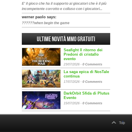
E' il gioco che ha il supporto ai giocatori che è il più
incompetente corrotto e colluso con i giocatori...
werner paolo says:
??????when begin the game
Ultime Novità MMO gratuiti
Seafight Il ritorno dei
Predoni di cristallo
evento
23/07/2026 -
0 Comments
La saga epica di NosTale
continua
17/07/2026 -
0 Comments
DarkOrbit Sfida di Plutus
Evento
15/07/2026 -
0 Comments
Top