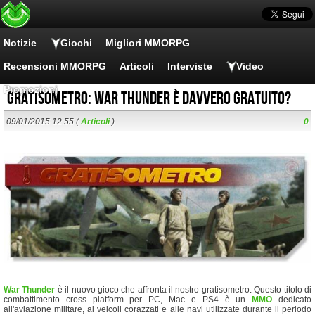
Notizie
Giochi
Migliori MMORPG
Recensioni MMORPG
Articoli
Interviste
Video
Promozioni
Gratisometro: War Thunder è davvero gratuito?
09/01/2015 12:55 (
Articoli
)
0
War Thunder
è il nuovo gioco che affronta il nostro gratisometro. Questo titolo di
combattimento cross platform per PC, Mac e PS4 è un
MMO
dedicato
all'aviazione militare, ai veicoli corazzati e alle navi utilizzate durante il periodo