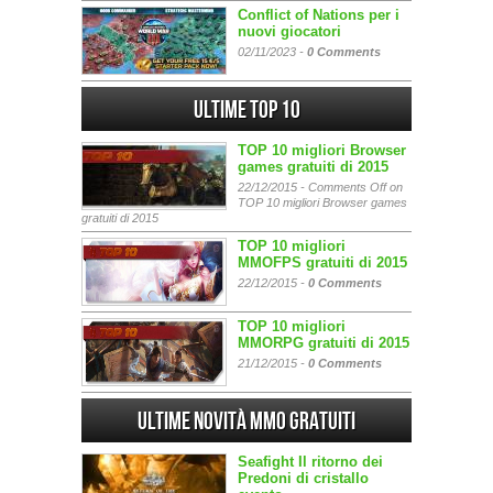
Conflict of Nations per i
nuovi giocatori
02/11/2023 -
0 Comments
Ultime Top 10
TOP 10 migliori Browser
games gratuiti di 2015
22/12/2015 -
Comments Off
on
TOP 10 migliori Browser games
gratuiti di 2015
TOP 10 migliori
MMOFPS gratuiti di 2015
22/12/2015 -
0 Comments
TOP 10 migliori
MMORPG gratuiti di 2015
21/12/2015 -
0 Comments
Ultime Novità MMO gratuiti
Seafight Il ritorno dei
Predoni di cristallo