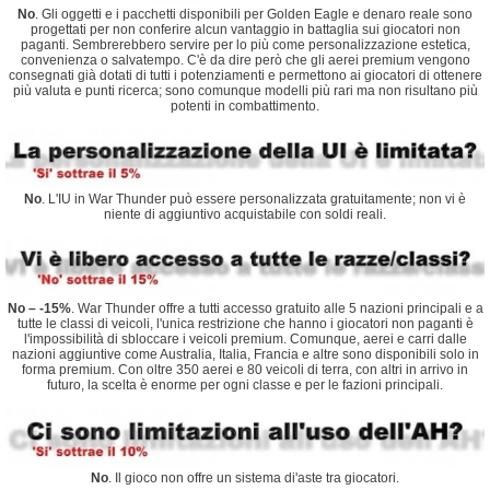
No
. Gli oggetti e i pacchetti disponibili per Golden Eagle e denaro reale sono
progettati per non conferire alcun vantaggio in battaglia sui giocatori non
paganti. Sembrerebbero servire per lo più come personalizzazione estetica,
convenienza o salvatempo. C'è da dire però che gli aerei premium vengono
consegnati già dotati di tutti i potenziamenti e permettono ai giocatori di ottenere
più valuta e punti ricerca; sono comunque modelli più rari ma non risultano più
potenti in combattimento.
No
. L'IU in War Thunder può essere personalizzata gratuitamente; non vi è
niente di aggiuntivo acquistabile con soldi reali.
No – -15%
. War Thunder offre a tutti accesso gratuito alle 5 nazioni principali e a
tutte le classi di veicoli, l'unica restrizione che hanno i giocatori non paganti è
l'impossibilità di sbloccare i veicoli premium. Comunque, aerei e carri dalle
nazioni aggiuntive come Australia, Italia, Francia e altre sono disponibili solo in
forma premium. Con oltre 350 aerei e 80 veicoli di terra, con altri in arrivo in
futuro, la scelta è enorme per ogni classe e per le fazioni principali.
No
. Il gioco non offre un sistema di'aste tra giocatori.