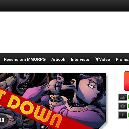
Recensioni MMORPG
Articoli
Interviste
Video
Promo
lo