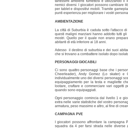
tantissimi ambienti fumettosi e utilizzando i
nemici diversi. I giocatori possono cambiare li
per tablet e dispositivi mobili. Tramite gamepl
punti esperienza per migliorare i vostri persona
AMBIENTAZIONE
La città di Suburbia è caduta sotto l'attacco di
questi maligni marziani hanno addotto tutti gli 
mostri. Quello per il quale non erano prepara
abitanti di età inferiore ai 18 anni.
Adesso il destino di suburbia e dei suoi abitan
che si trovano a combattere isolato dopo isolato
PERSONAGGI GIOCABILI
Ci sono quattro personaggi base che i person
Cheerleader), Andy Gomez (Lo skater) e Ca
individualmente uno dei diversi personaggi sceg
equipaggiamento per la testa e magliette che 
lootare, craftare e commerciare vari oggetti
quando sono equipaggiati.
Ogni personaggio comincia dal livello 1 e gioc
extra nelle varie statistiche del vostro personag
armatura, peso massimo e altro, al fine di creare
CAMPAGNA PVE
I giocatori possono affrontare la campagna P
squadra da 4 per farsi strada nelle diverse 