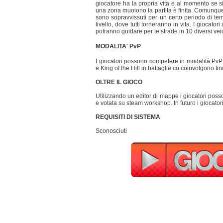
giocatore ha la propria vita e al momento se si 
una zona muoiono la partita è finita. Comunque
sono sopravvissuti per un certo periodo di t
livello, dove tutti torneranno in vita. I giocator
potranno guidare per le strade in 10 diversi veic
MODALITA' PvP
I giocatori possono competere in modalità Pv
e King of the Hill in battaglie co coinvolgono fin
OLTRE IL GIOCO
Utilizzando un editor di mappe i giocatori pos
e votata su steam workshop. In futuro i giocatori
REQUISITI DI SISTEMA
Sconosciuti