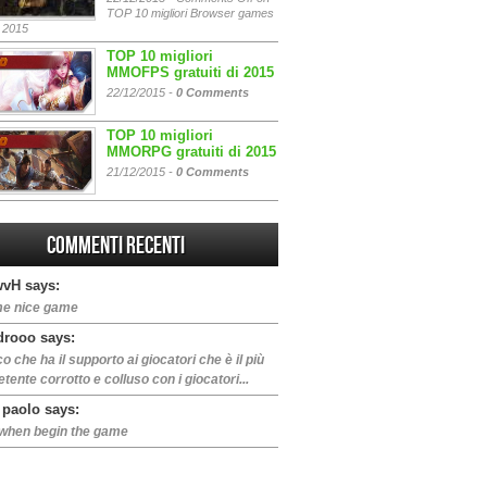
TOP 10 migliori Browser games
i 2015
TOP 10 migliori
MMOFPS gratuiti di 2015
22/12/2015 -
0 Comments
TOP 10 migliori
MMORPG gratuiti di 2015
21/12/2015 -
0 Comments
Commenti Recenti
vH says:
e nice game
drooo says:
oco che ha il supporto ai giocatori che è il più
ente corrotto e colluso con i giocatori...
 paolo says:
when begin the game