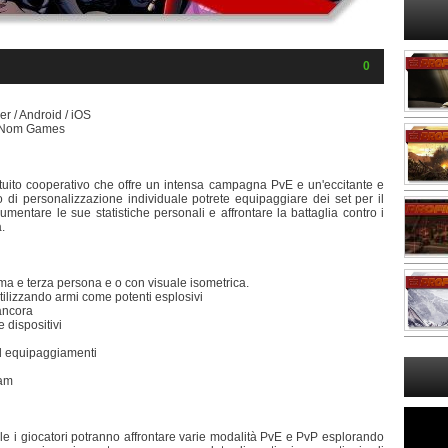
0
r / Android / iOS
m Nom Games
uito cooperativo che offre un intensa campagna PvE e un'eccitante e
lo di personalizzazione individuale potrete equipaggiare dei set per il
aumentare le sue statistiche personali e affrontare la battaglia contro i
.
a e terza persona e o con visuale isometrica.
tilizzando armi come potenti esplosivi
 ancora
e dispositivi
ed equipaggiamenti
eam
le i giocatori potranno affrontare varie modalità PvE e PvP esplorando