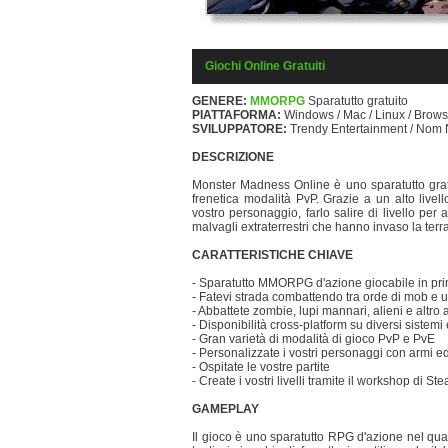
Giochi Online Gratuiti
GENERE:
MMORPG
Sparatutto gratuito
PIATTAFORMA:
Windows / Mac / Linux / Browse
SVILUPPATORE:
Trendy Entertainment / No
DESCRIZIONE
Monster Madness Online è uno sparatutto grat
frenetica modalità PvP. Grazie a un alto livel
vostro personaggio, farlo salire di livello per 
malvagli extraterrestri che hanno invaso la terra
CARATTERISTICHE CHIAVE
- Sparatutto MMORPG d'azione giocabile in prim
- Fatevi strada combattendo tra orde di mob e u
- Abbattete zombie, lupi mannari, alieni e altro
- Disponibilità cross-platform su diversi sistemi 
- Gran varietà di modalità di gioco PvP e PvE
- Personalizzate i vostri personaggi con armi 
- Ospitate le vostre partite
- Create i vostri livelli tramite il workshop di St
GAMEPLAY
Il gioco è uno sparatutto RPG d'azione nel qua