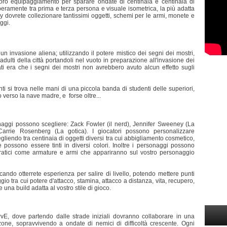
l loro equipaggiamento per sparare ondate di centinaia e centinaia di
beramente tra prima e terza persona e visuale isometrica, la più adatta
ay dovrete collezionare tantissimi oggetti, schemi per le armi, monete e
ggi.
 un invasione aliena; utilizzando il potere mistico dei segni dei mostri,
adulti della città portandoli nel vuoto in preparazione all'invasione dei
ti era che i segni dei mostri non avrebbero avuto alcun effetto sugli
ti si trova nelle mani di una piccola banda di studenti delle superiori,
 verso la nave madre, e forse oltre...
aggi possono scegliere: Zack Fowler (il nerd), Jennifer Sweeney (La
rrie Rosenberg (La gotica). I giocatori possono personalizzare
liendo tra centinaia di oggetti diversi tra cui abbigliamento cosmetico,
possono essere tinti in diversi colori. Inoltre i personaggi possono
 pratici come armature e armi che appariranno sul vostro personaggio
ando otterrete esperienza per salire di livello, potendo mettere punti
gio tra cui potere d'attacco, stamina, attacco a distanza, vita, recupero,
 una build adatta al vostro stile di gioco.
vE, dove partendo dalle strade iniziali dovranno collaborare in una
zone, sopravvivendo a ondate di nemici di difficoltà crescente. Ogni