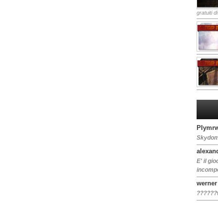
gratuiti d
PIymrw
Skydom
alexan
E' il gi
incompet
werner
??????