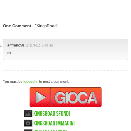
One Comment
- "KingsRoad"
anfranc58
16/11/2015 at 09:28 -
ok
You must be
logged in
to post a comment.
KingsRoad sfondi
KingsRoad immagini