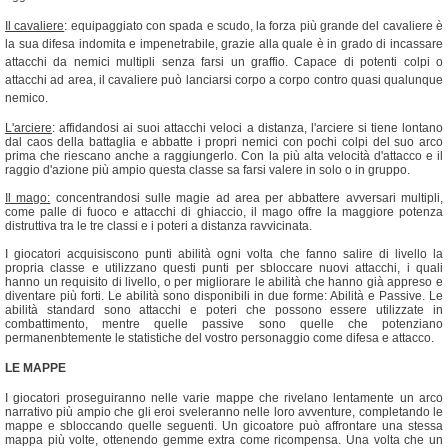
Il cavaliere
: equipaggiato con spada e scudo, la forza più grande del cavaliere è
la sua difesa indomita e impenetrabile, grazie alla quale è in grado di incassare
attacchi da nemici multipli senza farsi un graffio. Capace di potenti colpi o
attacchi ad area, il cavaliere può lanciarsi corpo a corpo contro quasi qualunque
nemico.
L'arciere
: affidandosi ai suoi attacchi veloci a distanza, l'arciere si tiene lontano
dal caos della battaglia e abbatte i propri nemici con pochi colpi del suo arco
prima che riescano anche a raggiungerlo. Con la più alta velocità d'attacco e il
raggio d'azione più ampio questa classe sa farsi valere in solo o in gruppo.
Il mago:
concentrandosi sulle magie ad area per abbattere avversari multipli,
come palle di fuoco e attacchi di ghiaccio, il mago offre la maggiore potenza
distruttiva tra le tre classi e i poteri a distanza ravvicinata.
I giocatori acquisiscono punti abilità ogni volta che fanno salire di livello la
propria classe e utilizzano questi punti per sbloccare nuovi attacchi, i quali
hanno un requisito di livello, o per migliorare le abilità che hanno già appreso e
diventare più forti. Le abilità sono disponibili in due forme: Abilità e Passive. Le
abilità standard sono attacchi e poteri che possono essere utilizzate in
combattimento, mentre quelle passive sono quelle che potenziano
permanenbtemente le statistiche del vostro personaggio come difesa e attacco.
LE MAPPE
I giocatori proseguiranno nelle varie mappe che rivelano lentamente un arco
narrativo più ampio che gli eroi sveleranno nelle loro avventure, completando le
mappe e sbloccando quelle seguenti. Un gicoatore può affrontare una stessa
mappa più volte, ottenendo gemme extra come ricompensa. Una volta che un