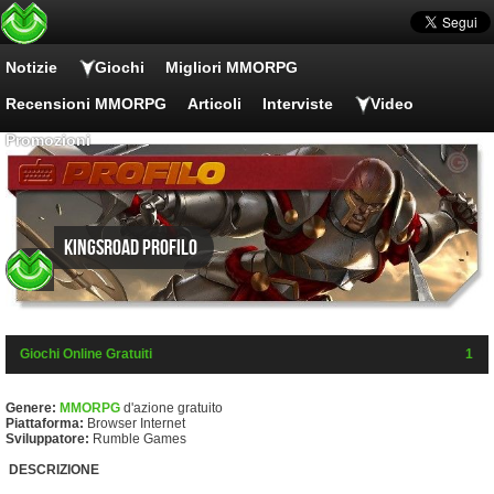
Notizie
Giochi
Migliori MMORPG
Recensioni MMORPG
Articoli
Interviste
Video
Promozioni
KingsRoad Profilo
Giochi Online Gratuiti
1
Genere:
MMORPG
d'azione gratuito
Piattaforma:
Browser Internet
Sviluppatore:
Rumble Games
DESCRIZIONE