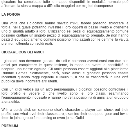
gicoatore ha completato tutte le mappe disponibili in modalità normale può
affrontare la stessa mappa a difficoltà maggiori per migliori ricompense.
LA FORGIA
Una volta che i giocatori hanno salvato l'NPC fabbro possono sbloccare la
forgia, nella quale potranno investire i loro oggetti di basso livello e ottenerne
uno di qualità adatto a loro. Utilizzando sei pezzi di equipaggiamento comune
possono craftare un singolo pezzo di equipaggiamento pregiato. Se non hanno
pezzi di equipaggiamento comune possono rimpiazzarli con le gemme, la valuta
premium ottenuta con soldi reali.
GIOCARE CON GLI AMICI
I giocatori non dovranno giocare da soli e potranno avventurarsi con due altri
amici per completare le quest insieme, in modo da avere la possibilità di
ricoprire una classe ognuno. Gli amici possono essere aggiunti alla piattaforma
Rumble Games. Solitamente, però, nuovi amici e giocatori possono essere
incontrati quando raggiungerete il livello 5, il che vi trasporterà in una città
pubblica dove incontrare altri utenti.
Con un click veloce su un altro personaggio, i giocatori possono controllare il
loro profilo e vedere di che livello sono le loro classi, esaminando
l'equipaggiamento indossato e hanno inoltre la possibilità di unirsi a un gruppo o
a una gilda.
With a quick click on someone else’s character a player can check out their
profile, see what level their classes are, examine their equipped gear and invite
them to join a group for questing or even join a Guild.
PREMIUM