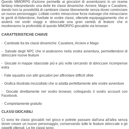
Questo MMORPG d'azione permette ai giocatori di avventurarsi in un reame
fantasy interpretando una delle tre classi dinamiche: Arciere, Mago e Cavaliere,
dando loro la possibilità di cambiare classe liberamente senza dover cominciare
un nuovo personaggio. Lottate contro minacciose forze malvage che minacciano
le genti di Alderstone, livellate le vostre classi, ottenete equipaggiamento che vi
aiuterà nei vostri viaggi e sbloccate una gran varietà di feature che vi
mostreranno la profondità di questo MMORPG giocabile via browser.
CARATTERISTICHE CHIAVE
- Cambiate tra tre classi dinamiche: Cavaliere, Arciere e Mago
- Salvate degli NPC che vi aiuteranno nella vostra avventura, permettendovi di
sbloccare nuove feature
- Giocate in mappe istanziate più e più volte cercando di sbloccare ricompense
extra
- Fate squadra con altri giocatori per affrontare difficili sfide
- Grafica illustrata mozzafiato che si adatta perfettamente alle vostre avventure
- Giocate direttamente nel vostro browser, collegando il vostro account con
Facebook.
- Completamente gratuito
C
LASSI GIOCABILI
Ci sono tre classi giocabili nel gioco e potrete passare dall'una all'altra senza
dover creare un nuovo personaggio, conservando tutte le feature sbloccate e gli
oggetti ottenuti. Le tre classi sono: