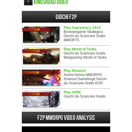
KingsRoad video
Giochi F2P
Play Supremacy 1914
Browsergame Strategico
Giochi da Scaricare Gratis
MMORTS
Play World of Tanks
Giochi da Scaricare Gratis
Wargaming World of Tanks
Play Elsword
Anime Anime MMORPG
Elsword Gameforge Giochi
da Scaricare Gratis KOG
Play AION
Giochi da Scaricare Gratis
F2P MMORPG Video analysis