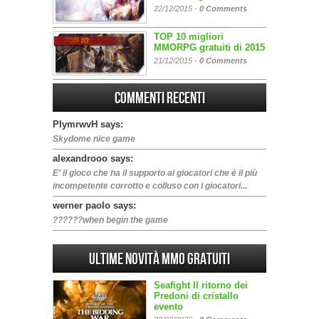
22/12/2015 -
0 Comments
TOP 10 migliori
MMORPG gratuiti di 2015
21/12/2015 -
0 Comments
Commenti Recenti
PIymrwvH says:
Skydome nice game
alexandrooo says:
E' il gioco che ha il supporto ai giocatori che è il più
incompetente corrotto e colluso con i giocatori...
werner paolo says:
??????when begin the game
Ultime Novità MMO gratuiti
Seafight Il ritorno dei
Predoni di cristallo
evento