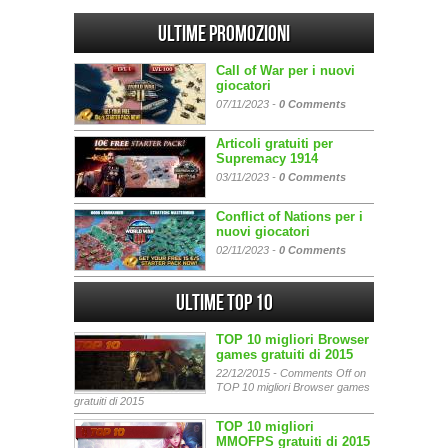
Ultime promozioni
Call of War per i nuovi
giocatori
07/11/2023 -
0 Comments
Articoli gratuiti per
Supremacy 1914
03/11/2023 -
0 Comments
Conflict of Nations per i
nuovi giocatori
02/11/2023 -
0 Comments
Ultime Top 10
TOP 10 migliori Browser
games gratuiti di 2015
22/12/2015 -
Comments Off
on
TOP 10 migliori Browser games
gratuiti di 2015
TOP 10 migliori
MMOFPS gratuiti di 2015