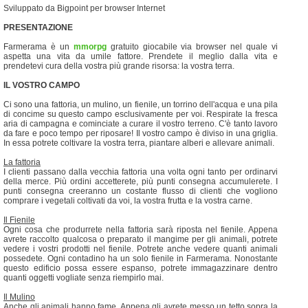
Sviluppato da Bigpoint per browser Internet
PRESENTAZIONE
Farmerama è un
mmorpg
gratuito giocabile via browser nel quale vi
aspetta una vita da umile fattore. Prendete il meglio dalla vita e
prendetevi cura della vostra più grande risorsa: la vostra terra.
IL VOSTRO CAMPO
Ci sono una fattoria, un mulino, un fienile, un torrino dell'acqua e una pila
di concime su questo campo esclusivamente per voi. Respirate la fresca
aria di campagna e cominciate a curare il vostro terreno. C'è tanto lavoro
da fare e poco tempo per riposare! Il vostro campo è diviso in una griglia.
In essa potrete coltivare la vostra terra, piantare alberi e allevare animali.
La fattoria
I clienti passano dalla vecchia fattoria una volta ogni tanto per ordinarvi
della merce. Più ordini accetterete, più punti consegna accumulerete. I
punti consegna creeranno un costante flusso di clienti che vogliono
comprare i vegetali coltivati da voi, la vostra frutta e la vostra carne.
Il Fienile
Ogni cosa che produrrete nella fattoria sarà riposta nel fienile. Appena
avrete raccolto qualcosa o preparato il mangime per gli animali, potrete
vedere i vostri prodotti nel fienile. Potrete anche vedere quanti animali
possedete. Ogni contadino ha un solo fienile in Farmerama. Nonostante
questo edificio possa essere espanso, potrete immagazzinare dentro
quanti oggetti vogliate senza riempirlo mai.
Il Mulino
Anche gli animali hanno fame. Appena gli avrete messo un tetto sopra la