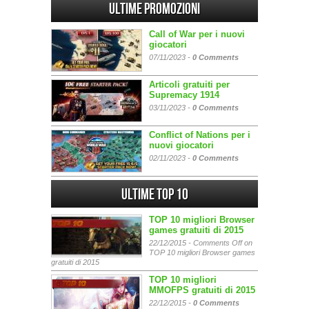
Ultime promozioni
Call of War per i nuovi
giocatori
07/11/2023 -
0 Comments
Articoli gratuiti per
Supremacy 1914
03/11/2023 -
0 Comments
Conflict of Nations per i
nuovi giocatori
02/11/2023 -
0 Comments
Ultime Top 10
TOP 10 migliori Browser
games gratuiti di 2015
22/12/2015 -
Comments Off
on
TOP 10 migliori Browser games
gratuiti di 2015
TOP 10 migliori
MMOFPS gratuiti di 2015
22/12/2015 -
0 Comments