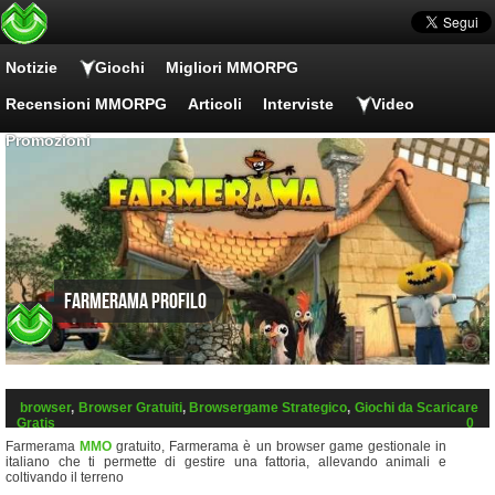
Notizie
Giochi
Migliori MMORPG
Recensioni MMORPG
Articoli
Interviste
Video
Promozioni
Farmerama Profilo
browser
,
Browser Gratuiti
,
Browsergame Strategico
,
Giochi da Scaricare
Gratis
0
Farmerama
MMO
gratuito, Farmerama è un browser game gestionale in
italiano che ti permette di gestire una fattoria, allevando animali e
coltivando il terreno