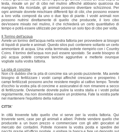
testa, mixate un po' di cibo nel mulino affinché abbiano qualcosa da
mangiare. Ma ricordate, gli animali possono diventare schizzinosi. Per
ogni animale dovrete mischiare differenti tipi di cibi, che possono essere
a loro volta composti da uno o due tipo di piante. I vostri animali non
possono nutrirsi direttamente di quello che producete, il loro cibo
dev'essere mixato nel mulino, il che richiederà un certo quantitativo di
tempo e potrà essere utilizzato per produrre un solo tipo di cibo per volta.
Il Torrino dell'acqua
Avrete un torrino dell'acqua nella vostra fattoria per provvedere ai bisogni
di liquidi di piante e animali. Questo silos può contenere soltanto un certo
ammontare di acqua. Una volta terminata potrete riempirlo con i Country
Coins. Il torrino dell'acqua non può essere spostato. Se avete bisogno di
più acqua potete comprare taniche aggiuntive e metterle ovunque
vogliate sulla vostra fattoria.
La pila di concime
Non c'è dubbio che la pila di concime sia un posto puzzolente. Ma avrete
bisogno di fertilizzare i vostri campi affinché crescano e prosperino. I
campi fertilizzati possono anche resistere meglio al cattivo tempo. Tenete
d'occhio la vostra pila di concime e assicuratevi di non rimanere a secco
di fertilizzante. Ovviamente dovrete pulire la vostra stalla e i vostri pollai
regolarmente, ma non dovrebbe essere un problema. Fate la vostra parte
nel mantenere l'equilibrio della natura!
CITTA'
In città troverete tutto quello che vi serve per la vostra fattoria. Qui
troverete semi, case per gli animali e alberi. Potrete vendere quello che
producete a un buon prezzo e commerciare con gli altri giocatori al
mercato dei contadini. Potrete ricevere la vostra posta e spedire dei
pacchi grazie all'ufficio postale, o visitare la banca e fare un deposito sul