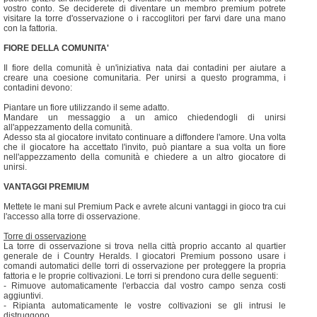
vostro conto. Se deciderete di diventare un membro premium potrete
visitare la torre d'osservazione o i raccoglitori per farvi dare una mano
con la fattoria.
FIORE DELLA COMUNITA'
Il fiore della comunità è un'iniziativa nata dai contadini per aiutare a
creare una coesione comunitaria. Per unirsi a questo programma, i
contadini devono:
Piantare un fiore utilizzando il seme adatto.
Mandare un messaggio a un amico chiedendogli di unirsi
all'appezzamento della comunità.
Adesso sta al giocatore invitato continuare a diffondere l'amore. Una volta
che il giocatore ha accettato l'invito, può piantare a sua volta un fiore
nell'appezzamento della comunità e chiedere a un altro giocatore di
unirsi.
VANTAGGI PREMIUM
Mettete le mani sul Premium Pack e avrete alcuni vantaggi in gioco tra cui
l'accesso alla torre di osservazione.
Torre di osservazione
La torre di osservazione si trova nella città proprio accanto al quartier
generale de i Country Heralds. I giocatori Premium possono usare i
comandi automatici delle torri di osservazione per proteggere la propria
fattoria e le proprie coltivazioni. Le torri si prendono cura delle seguenti:
- Rimuove automaticamente l'erbaccia dal vostro campo senza costi
aggiuntivi.
- Ripianta automaticamente le vostre coltivazioni se gli intrusi le
distruggono.