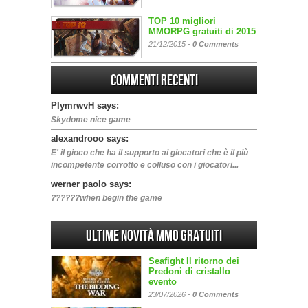
TOP 10 migliori
MMORPG gratuiti di 2015
21/12/2015 -
0 Comments
Commenti Recenti
PIymrwvH says:
Skydome nice game
alexandrooo says:
E' il gioco che ha il supporto ai giocatori che è il più
incompetente corrotto e colluso con i giocatori...
werner paolo says:
??????when begin the game
Ultime Novità MMO gratuiti
Seafight Il ritorno dei
Predoni di cristallo
evento
23/07/2026 -
0 Comments