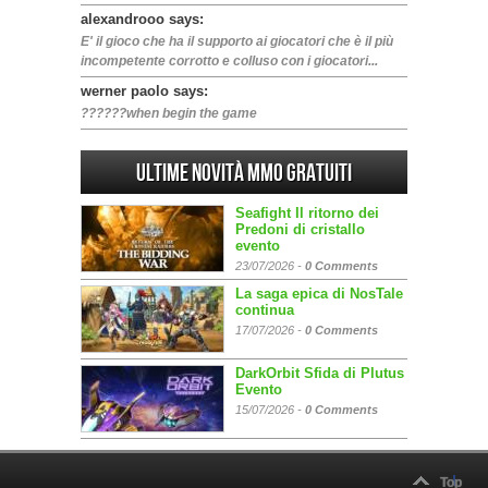
alexandrooo says:
E' il gioco che ha il supporto ai giocatori che è il più
incompetente corrotto e colluso con i giocatori...
werner paolo says:
??????when begin the game
Ultime Novità MMO gratuiti
Seafight Il ritorno dei
Predoni di cristallo
evento
23/07/2026 -
0 Comments
La saga epica di NosTale
continua
17/07/2026 -
0 Comments
DarkOrbit Sfida di Plutus
Evento
15/07/2026 -
0 Comments
Top