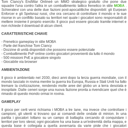
Tom Clancy's EndWar Onlineè un MMO strategico gratuito che pone due
squadre l'una contro l'altra in un combattimento tattico frenetico in stile
MOBA
.
Schieratevi con una delle due fazioni post-apocalittiche disponibili: gli Eurpean
Enforcer e gli Spetsnaz russi, che ora cercano di controllare il mondo e le sue
risorse in un conflitto basato su territori nel quale i giocatori sono responsabili di
mettere insieme il proprio esercito. Il gioco può essere giocato tramite internet e
non richiede il download di alcun client.
CARATTERISTICHE CHIAVE
- Frenetico gameplay in stile MOBA
- Parte del franchise Tom Clancy
- Dozzine di unità disponibili che possono essere potenziate
- Combattimento PvP online contro giocatori provenienti da tutto il mondo
- 500 missioni PvE a giocatore singolo
- Giocabile via browser
AMBIENTAZIONE
Il gioco è ambientato nel 2030, dieci anni dopo la terza guerra mondiale, con il
mondo lasciato in rovina mentre la guerra tra Europa, Russia e Stati Uniti ha fatto
tremare la civilizzazione, rendendo molte aree del globo un a terra desolata e
inospitale. Dalle ceneri sorge una nuova fazione pronta a rivendicare quel che è
rimasto di questo mondo ormai in rovina.
GAMEPLAY
Il gioco per certi versi richiama i MOBA a tre lane, ma invece che controllare i
campioni, gli utenti si trovano qui ai comandi delle ondate di minion. In una
partita i giocatori lottano su un campo di battaglia cercando di conquistare i
territori per loro stessi; ogni giocatore ha una base a un'estremità della mappa, e
questa base è collegata a quella avversaria da varie piste che i giocatori