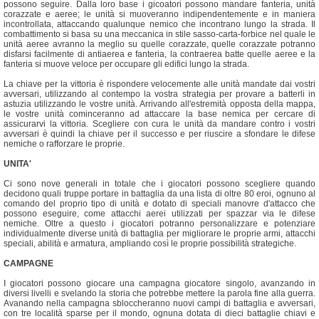
possono seguire. Dalla loro base i gicoatori possono mandare fanteria, unità
corazzate e aeree; le unità si muoveranno indipendentemente e in maniera
incontrollata, attaccando qualunque nemico che incontrano lungo la strada. Il
combattimento si basa su una meccanica in stile sasso-carta-forbice nel quale le
unità aeree avranno la meglio su quelle corazzate, quelle corazzate potranno
disfarsi facilmente di antiaerea e fanteria, la contraerea batte quelle aeree e la
fanteria si muove veloce per occupare gli edifici lungo la strada.
La chiave per la vittoria è rispondere velocemente alle unità mandate dai vostri
avversari, utilizzando al contempo la vostra strategia per provare a batterli in
astuzia utilizzando le vostre unità. Arrivando all'estremità opposta della mappa,
le vostre unità cominceranno ad attaccare la base nemica per cercare di
assicurarvi la vittoria. Scegliere con cura le unità da mandare contro i vostri
avversari è quindi la chiave per il successo e per riuscire a sfondare le difese
nemiche o rafforzare le proprie.
UNITA'
Ci sono nove generali in totale che i giocatori possono scegliere quando
decidono quali truppe portare in battaglia da una lista di oltre 80 eroi, ognuno al
comando del proprio tipo di unità e dotato di speciali manovre d'attacco che
possono eseguire, come attacchi aerei utilizzati per spazzar via le difese
nemiche. Oltre a questo i giocatori potranno personalizzare e potenziare
individualmente diverse unità di battaglia per migliorare le proprie armi, attacchi
speciali, abilità e armatura, ampliando così le proprie possibilità strategiche.
CAMPAGNE
I giocatori possono giocare una campagna giocatore singolo, avanzando in
diversi livelli e svelando la storia che potrebbe mettere la parola fine alla guerra.
Avanando nella campagna sbloccheranno nuovi campi di battaglia e avversari,
con tre località sparse per il mondo, ognuna dotata di dieci battaglie chiavi e