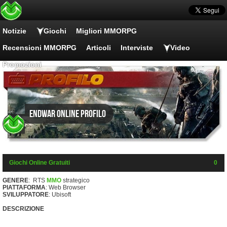
Notizie
Giochi
Migliori MMORPG
Recensioni MMORPG
Articoli
Interviste
Video
Promozioni
EndWar Online Profilo
Giochi Online Gratuiti
0
GENERE
: RTS
MMO
strategico
PIATTAFORMA
: Web Browser
SVILUPPATORE
: Ubisoft
DESCRIZIONE