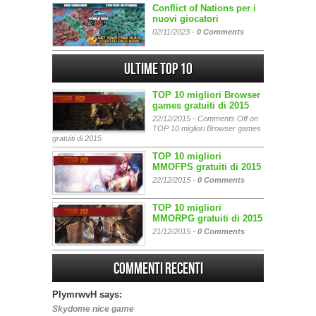
Conflict of Nations per i
nuovi giocatori
02/11/2023 -
0 Comments
Ultime Top 10
TOP 10 migliori Browser
games gratuiti di 2015
22/12/2015 -
Comments Off
on
TOP 10 migliori Browser games
gratuiti di 2015
TOP 10 migliori
MMOFPS gratuiti di 2015
22/12/2015 -
0 Comments
TOP 10 migliori
MMORPG gratuiti di 2015
21/12/2015 -
0 Comments
Commenti Recenti
PIymrwvH says:
Skydome nice game