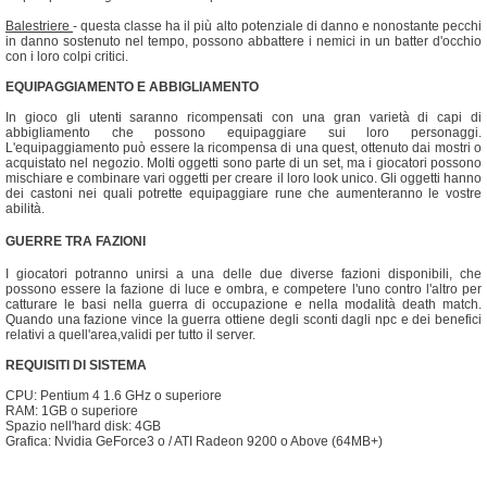
Balestriere
- questa classe ha il più alto potenziale di danno e nonostante pecchi
in danno sostenuto nel tempo, possono abbattere i nemici in un batter d'occhio
con i loro colpi critici.
EQUIPAGGIAMENTO E ABBIGLIAMENTO
In gioco gli utenti saranno ricompensati con una gran varietà di capi di
abbigliamento che possono equipaggiare sui loro personaggi.
L'equipaggiamento può essere la ricompensa di una quest, ottenuto dai mostri o
acquistato nel negozio. Molti oggetti sono parte di un set, ma i giocatori possono
mischiare e combinare vari oggetti per creare il loro look unico. Gli oggetti hanno
dei castoni nei quali potrette equipaggiare rune che aumenteranno le vostre
abilità.
GUERRE TRA FAZIONI
I giocatori potranno unirsi a una delle due diverse fazioni disponibili, che
possono essere la fazione di luce e ombra, e competere l'uno contro l'altro per
catturare le basi nella guerra di occupazione e nella modalità death match.
Quando una fazione vince la guerra ottiene degli sconti dagli npc e dei benefici
relativi a quell'area,validi per tutto il server.
REQUISITI DI SISTEMA
CPU: Pentium 4 1.6 GHz o superiore
RAM: 1GB o superiore
Spazio nell'hard disk: 4GB
Grafica: Nvidia GeForce3 o / ATI Radeon 9200 o Above (64MB+)