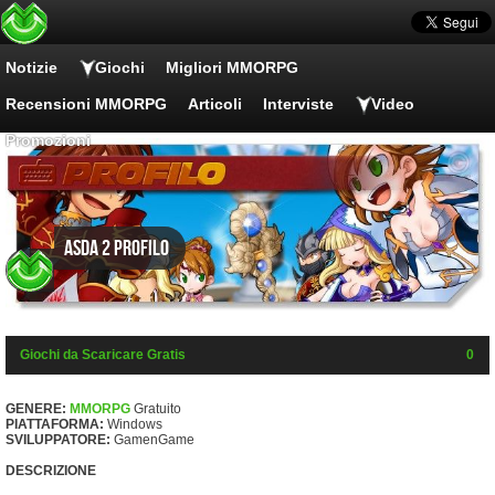
Notizie
Giochi
Migliori MMORPG
Recensioni MMORPG
Articoli
Interviste
Video
Promozioni
Asda 2 Profilo
Giochi da Scaricare Gratis
0
GENERE:
MMORPG
Gratuito
PIATTAFORMA:
Windows
SVILUPPATORE:
GamenGame
DESCRIZIONE