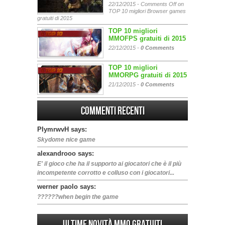
22/12/2015 -
Comments Off
on
TOP 10 migliori Browser games
gratuiti di 2015
TOP 10 migliori
MMOFPS gratuiti di 2015
22/12/2015 -
0 Comments
TOP 10 migliori
MMORPG gratuiti di 2015
21/12/2015 -
0 Comments
Commenti Recenti
PIymrwvH says:
Skydome nice game
alexandrooo says:
E' il gioco che ha il supporto ai giocatori che è il più
incompetente corrotto e colluso con i giocatori...
werner paolo says:
??????when begin the game
Ultime Novità MMO gratuiti