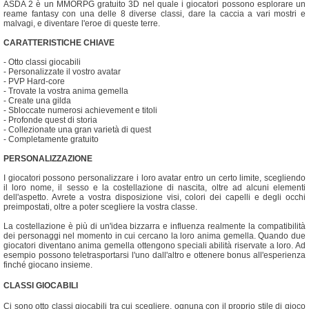
ASDA 2 è un MMORPG gratuito 3D nel quale i giocatori possono esplorare un
reame fantasy con una delle 8 diverse classi, dare la caccia a vari mostri e
malvagi, e diventare l'eroe di queste terre.
CARATTERISTICHE CHIAVE
- Otto classi giocabili
- Personalizzate il vostro avatar
- PVP Hard-core
- Trovate la vostra anima gemella
- Create una gilda
- Sbloccate numerosi achievement e titoli
- Profonde quest di storia
- Collezionate una gran varietà di quest
- Completamente gratuito
PERSONALIZZAZIONE
I giocatori possono personalizzare i loro avatar entro un certo limite, scegliendo
il loro nome, il sesso e la costellazione di nascita, oltre ad alcuni elementi
dell'aspetto. Avrete a vostra disposizione visi, colori dei capelli e degli occhi
preimpostati, oltre a poter scegliere la vostra classe.
La costellazione è più di un'idea bizzarra e influenza realmente la compatibilità
dei personaggi nel momento in cui cercano la loro anima gemella. Quando due
giocatori diventano anima gemella ottengono speciali abilità riservate a loro. Ad
esempio possono teletrasportarsi l'uno dall'altro e ottenere bonus all'esperienza
finché giocano insieme.
CLASSI GIOCABILI
Ci sono otto classi giocabili tra cui scegliere, ognuna con il proprio stile di gioco