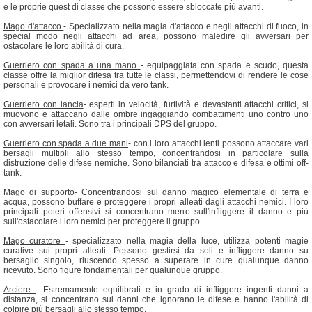
e le proprie quest di classe che possono essere sbloccate più avanti.
Mago d'attacco
- Specializzato nella magia d'attacco e negli attacchi di fuoco, in
special modo negli attacchi ad area, possono maledire gli avversari per
ostacolare le loro abilità di cura.
Guerriero con spada a una mano
- equipaggiata con spada e scudo, questa
classe offre la miglior difesa tra tutte le classi, permettendovi di rendere le cose
personali e provocare i nemici da vero tank.
Guerriero con lancia
- esperti in velocità, furtività e devastanti attacchi critici, si
muovono e attaccano dalle ombre ingaggiando combattimenti uno contro uno
con avversari letali. Sono tra i principali DPS del gruppo.
Guerriero con spada a due mani
- con i loro attacchi lenti possono attaccare vari
bersagli multipli allo stesso tempo, concentrandosi in particolare sulla
distruzione delle difese nemiche. Sono bilanciati tra attacco e difesa e ottimi off-
tank.
Mago di supporto
- Concentrandosi sul danno magico elementale di terra e
acqua, possono buffare e proteggere i propri alleati dagli attacchi nemici. I loro
principali poteri offensivi si concentrano meno sull'infliggere il danno e più
sull'ostacolare i loro nemici per proteggere il gruppo.
Mago curatore
- specializzato nella magia della luce, utilizza potenti magie
curative sui propri alleati. Possono gestirsi da soli e infliggere danno su
bersaglio singolo, riuscendo spesso a superare in cure qualunque danno
ricevuto. Sono figure fondamentali per qualunque gruppo.
Arciere
- Estremamente equilibrati e in grado di infliggere ingenti danni a
distanza, si concentrano sui danni che ignorano le difese e hanno l'abilità di
colpire più bersagli allo stesso tempo.