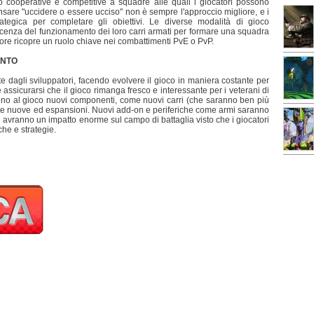
 cooperative e competitive a squadre alle quali i giocatori possono
nsare "uccidere o essere ucciso" non è sempre l'approccio migliore, e i
ategica per completare gli obiettivi. Le diverse modalità di gioco
oscenza del funzionamento dei loro carri armati per formare una squadra
ore ricopre un ruolo chiave nei combattimenti PvE o PvP.
ENTO
e dagli sviluppatori, facendo evolvere il gioco in maniera costante per
assicurarsi che il gioco rimanga fresco e interessante per i veterani di
no al gioco nuovi componenti, come nuovi carri (che saranno ben più
nte nuove ed espansioni. Nuovi add-on e periferiche come armi saranno
 avranno un impatto enorme sul campo di battaglia visto che i giocatori
he e strategie.