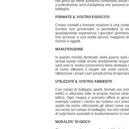
Nel gioco gli utenti potranno controllare alcuni de
a potentissime armi d'artiglieria che possono es
battaglia.
FORMATE IL VOSTRO ESERCITO
Creare contatti e formare relazioni è una compo
fornitori non governativi vi permetterà di m
guadagnando esperienza i giocatori giocheran
loro accesso a una scelta ancora maggiore di 
risorse e oggetti.
MANUTENZIONE
In questo mondo dominato dalla guerra sarà dif
armati sarete infatti anche direttamente respo
sarà solo la vostra conoscenza della strategia 
di come ottenere il meglio dai vostri veicol
ottimizzare i propri carri armati prima di lanciar
UTILIZZATE IL VOSTRO AMBIENTE
Con campi di battaglia aperti, formati con com
edifici e utilizzare tutte le proprie risorse ci
tattica. Ogni mappa e scenario offrirà ai gioc
esempio colpire i nemici da lontano con precis
spalle da vicino utilizzando gli alberi come cop
successo sul campo di battaglia, ma non credet
di colpi bene assestati lo trasformeranno in rovin
MODALITA' DI GIOCO