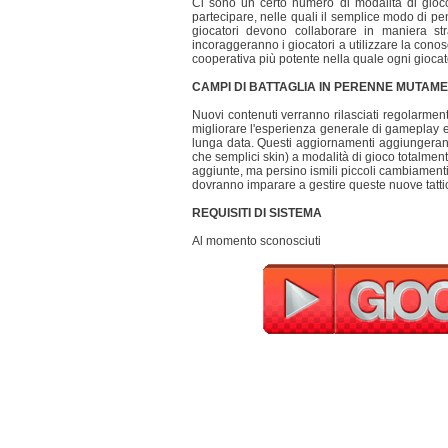
Ci sono un certo numero di modalità di gioco
partecipare, nelle quali il semplice modo di pe
giocatori devono collaborare in maniera str
incoraggeranno i giocatori a utilizzare la con
cooperativa più potente nella quale ogni giocat
CAMPI DI BATTAGLIA IN PERENNE MUTAM
Nuovi contenuti verranno rilasciati regolarment
migliorare l'esperienza generale di gameplay e 
lunga data. Questi aggiornamenti aggiungeran
che semplici skin) a modalità di gioco totalme
aggiunte, ma persino ismili piccoli cambiamenti
dovranno imparare a gestire queste nuove tattic
REQUISITI DI SISTEMA
Al momento sconosciuti