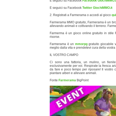
E seguici su Facebook
Facebook GiochiMMO.i
E seguici su Facebook
Twitter GiochiMMO.it
2. Registrati a Farmerama o accedi al gioco
qui
Farmerama MMO gratuito, Farmerama è un browser
allevando animali e coltivando il terreno. Farm
Farmerma è un gioco online gratuito in stile Fa
risorse.
Farmerama è un
mmorpg
gratuito giocabile v
meglio dalla vita e prendetevi cura della vostra 
IL VOSTRO CAMPO
Ci sono una fattoria, un mulino, un fieni
esclusivamente per voi. Respirate la fresca ari
da fare e poco tempo per riposare! Il vostro ca
piantare alberi e allevare animali.
Fonte
Farmerama
BigPoint