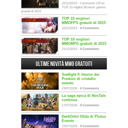
22/12/2015 -
Comments Off
on
TOP 10 migliori Browser games
gratuiti di 2015
TOP 10 migliori
MMOFPS gratuiti di 2015
22/12/2015 -
0 Comments
TOP 10 migliori
MMORPG gratuiti di 2015
21/12/2015 -
0 Comments
Ultime Novità MMO gratuiti
Seafight Il ritorno dei
Predoni di cristallo
evento
23/07/2026 -
0 Comments
La saga epica di NosTale
continua
17/07/2026 -
0 Comments
DarkOrbit Sfida di Plutus
Evento
15/07/2026 -
0 Comments