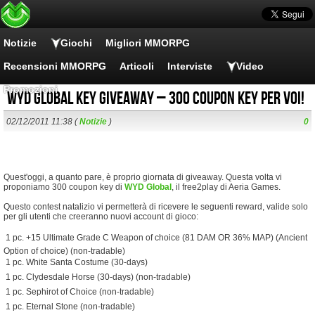
Notizie
Giochi
Migliori MMORPG
Recensioni MMORPG
Articoli
Interviste
Video
Promozioni
WYD Global key giveaway – 300 coupon key per voi!
02/12/2011 11:38 (
Notizie
)
0
Quest'oggi, a quanto pare, è proprio giornata di giveaway. Questa volta vi
proponiamo 300 coupon key di
WYD Global
, il free2play di Aeria Games.
Questo contest natalizio vi permetterà di ricevere le seguenti reward, valide solo
per gli utenti che creeranno nuovi account di gioco:
 1 pc. +15 Ultimate Grade C Weapon of choice (81 DAM OR 36% MAP) (Ancient
Option of choice) (non-tradable)
 1 pc. White Santa Costume (30-days)
 1 pc. Clydesdale Horse (30-days) (non-tradable)
 1 pc. Sephirot of Choice (non-tradable)
 1 pc. Eternal Stone (non-tradable)