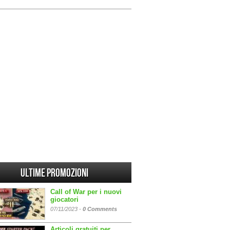
Ultime promozioni
Call of War per i nuovi
giocatori
07/11/2023 -
0 Comments
Articoli gratuiti per