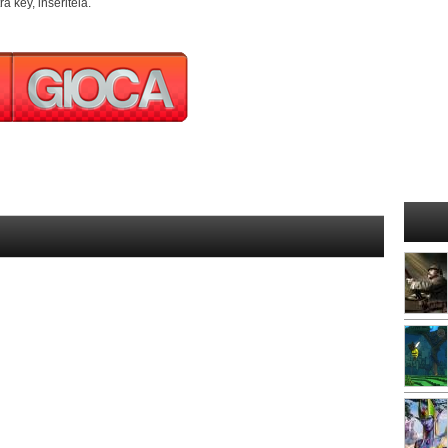
a key, inseritela.