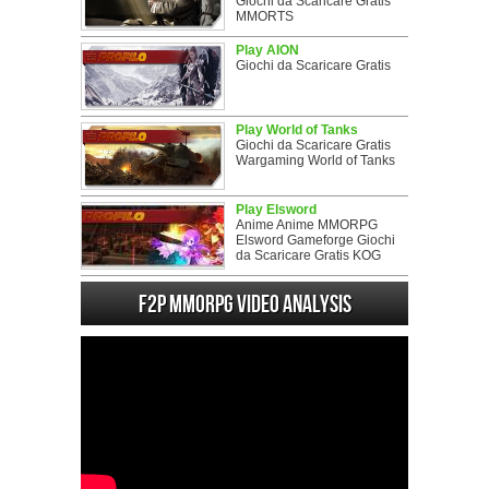
Giochi da Scaricare Gratis
MMORTS
Play AION
Giochi da Scaricare Gratis
Play World of Tanks
Giochi da Scaricare Gratis
Wargaming World of Tanks
Play Elsword
Anime Anime MMORPG
Elsword Gameforge Giochi
da Scaricare Gratis KOG
F2P MMORPG Video analysis