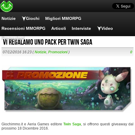
Notizie
Giochi
Migliori MMORPG
Recensioni MMORPG
Articoli
Interviste
Video
Promozioni
Vi regalamo uno pack per Twin Saga
07/12/2016 16:23 (
Notizie
,
Promozioni
)
0
Giochimmo.it e Aeria Games editore
Twin Saga
, si offrono questi giveaway dal
prossimo 18 Dicembre 2016.