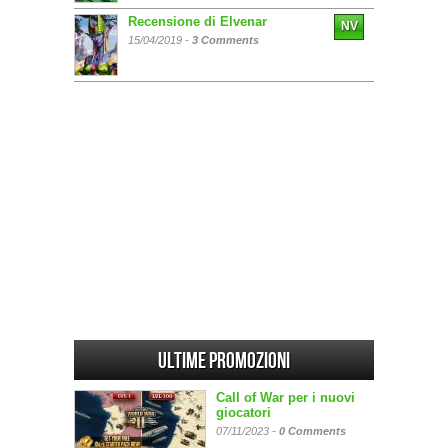
Recensione di Elvenar
NV
15/04/2019 -
3 Comments
Ultime promozioni
Call of War per i nuovi
giocatori
07/11/2023 -
0 Comments