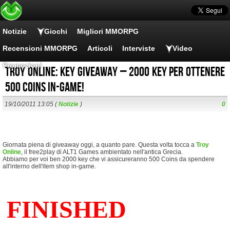
Notizie
Giochi
Migliori MMORPG
Recensioni MMORPG
Articoli
Interviste
Video
Promozioni
Troy Online: key giveaway – 2000 key per ottenere
500 Coins in-game!
19/10/2011 13:05 (
Notizie
)
0
Giornata piena di giveaway oggi, a quanto pare. Questa volta tocca a
Troy
Online
, il free2play di ALT1 Games ambientato nell'antica Grecia.
Abbiamo per voi ben 2000 key che vi assicureranno 500 Coins da spendere
all'interno dell'item shop in-game.