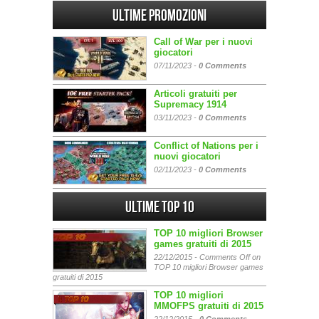
Ultime promozioni
Call of War per i nuovi
giocatori
07/11/2023 -
0 Comments
Articoli gratuiti per
Supremacy 1914
03/11/2023 -
0 Comments
Conflict of Nations per i
nuovi giocatori
02/11/2023 -
0 Comments
Ultime Top 10
TOP 10 migliori Browser
games gratuiti di 2015
22/12/2015 -
Comments Off
on
TOP 10 migliori Browser games
gratuiti di 2015
TOP 10 migliori
MMOFPS gratuiti di 2015