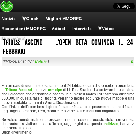
Notizie
Giochi
Migliori MMORPG
Recensioni MMORPG
Articoli
Interviste
Video
Promozioni
Tribes: Ascend – l’open beta comincia il 24
febbraio!
22/02/2012 15:07 (
Notizie
)
0
Fra un paio di giorni, più esattamente il 24 febbraio sarà disponibile la open beta
di
Tribes: Ascend
, il nuovo
mmofps
di Hi-Rez Studios. La software house stima
che i giocatori che andranno a sfidarsi in numerosi match PvP saranno all'incirca
300.000 in questa fase di testing. Verranno inoltre aggiunte nuove mappe e una
nuova modalità, chiamata
Arena Deathmatch
.
Con l'inizio dell'open beta il gioco è stato infatti anche pesantemente modificato,
aggiungendo mappe, item, modifiche a varie skill e molti altri miglioramenti.
Se volete quindi finalmente provare in prima persona questo titolo non vi resta
che andare a visitare il sito ufficiale, raggiungibile a questo
indirizzo
, iscrivervi
ed entrare in gioco.
Buon divertimento!