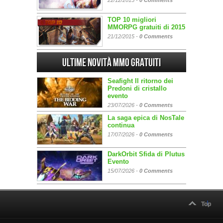
22/12/2015 -
0 Comments
TOP 10 migliori
MMORPG gratuiti di 2015
21/12/2015 -
0 Comments
Ultime Novità MMO gratuiti
Seafight Il ritorno dei
Predoni di cristallo
evento
23/07/2026 -
0 Comments
La saga epica di NosTale
continua
17/07/2026 -
0 Comments
DarkOrbit Sfida di Plutus
Evento
15/07/2026 -
0 Comments
Top