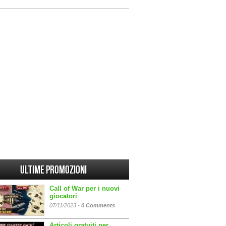
Ultime promozioni
Call of War per i nuovi
giocatori
07/11/2023 -
0 Comments
Articoli gratuiti per