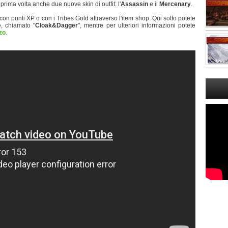
 prima volta anche due nuove skin di outfit: l'
Assassin
e il
Mercenary
.
on punti XP o con i Tribes Gold attraverso l'item shop. Qui sotto potete
e, chiamato "
Cloak&Dagger
", mentre per ulteriori informazioni potete
zzo
.