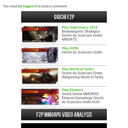
You must be
logged in
to post a comment.
Giochi F2P
Play Supremacy 1914
Browsergame Strategico
Giochi da Scaricare Gratis
MMORTS
Play AION
Giochi da Scaricare Gratis
Play World of Tanks
Giochi da Scaricare Gratis
Wargaming World of Tanks
Play Elsword
Anime Anime MMORPG
Elsword Gameforge Giochi
da Scaricare Gratis KOG
F2P MMORPG Video analysis