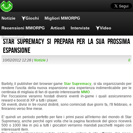
Notizie
Giochi
Migliori MMORPG
Recensioni MMORPG
Articoli
Interviste
Video
Promozioni
Star Supremacy si prepara per la sua prossima
espansione
10/02/2012 12:28 (
Notizie
)
0
Barbily, il publisher del browser game
Star Supremacy
, si sta organizzando per
rendere l'uscita della nuova espansione una esperienza indimenticabile per le
centinaia di migliaia di fan di questo interessante
MMO
.
Per l'occasione veranno hostati diversi eventi in-game i quali assicureranno
reward e boost di XP a tutti i player.
Gli eventi, divisi in tre round distinti, sono cominciati due giorni fa, l'8 febbraio, e
finiranno verso fine mese.
E' quindi un periodo perfetto per fare i primi passi all'interno del mondo di Star
Supremacy, anche perché ogni volta che la pagina facebook del gioco riceverà
500 o 1000 like in più a tutti i giocatori verranno mandati pacchetti regalo con
interessanti item.