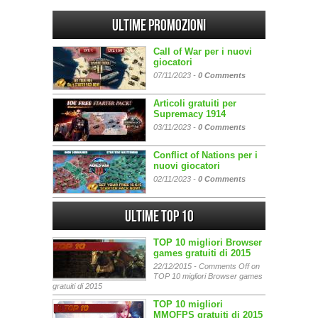
Ultime promozioni
Call of War per i nuovi
giocatori
07/11/2023 -
0 Comments
Articoli gratuiti per
Supremacy 1914
03/11/2023 -
0 Comments
Conflict of Nations per i
nuovi giocatori
02/11/2023 -
0 Comments
Ultime Top 10
TOP 10 migliori Browser
games gratuiti di 2015
22/12/2015 -
Comments Off
on
TOP 10 migliori Browser games
gratuiti di 2015
TOP 10 migliori
MMOFPS gratuiti di 2015