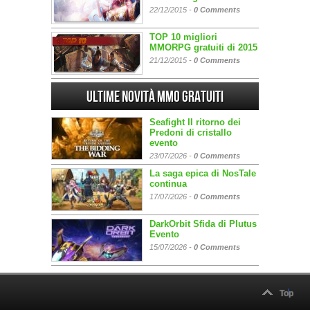
22/12/2015 -
0 Comments
TOP 10 migliori
MMORPG gratuiti di 2015
21/12/2015 -
0 Comments
Ultime Novità MMO gratuiti
Seafight Il ritorno dei
Predoni di cristallo
evento
23/07/2026 -
0 Comments
La saga epica di NosTale
continua
17/07/2026 -
0 Comments
DarkOrbit Sfida di Plutus
Evento
15/07/2026 -
0 Comments
Top