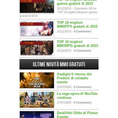
games gratuiti di 2015
22/12/2015 -
Comments Off
on
TOP 10 migliori Browser games
gratuiti di 2015
TOP 10 migliori
MMOFPS gratuiti di 2015
22/12/2015 -
0 Comments
TOP 10 migliori
MMORPG gratuiti di 2015
21/12/2015 -
0 Comments
Ultime Novità MMO gratuiti
Seafight Il ritorno dei
Predoni di cristallo
evento
23/07/2026 -
0 Comments
La saga epica di NosTale
continua
17/07/2026 -
0 Comments
DarkOrbit Sfida di Plutus
Evento