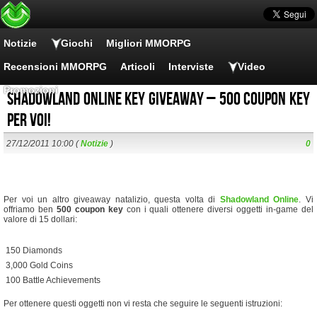
Notizie
Giochi
Migliori MMORPG
Recensioni MMORPG
Articoli
Interviste
Video
Promozioni
Shadowland Online key giveaway – 500 coupon key
per voi!
27/12/2011 10:00 (
Notizie
)
0
Per voi un altro giveaway natalizio, questa volta di
Shadowland Online
. Vi
offriamo ben
500 coupon key
con i quali ottenere diversi oggetti in-game del
valore di 15 dollari:
 150 Diamonds
 3,000 Gold Coins
 100 Battle Achievements
Per ottenere questi oggetti non vi resta che seguire le seguenti istruzioni: