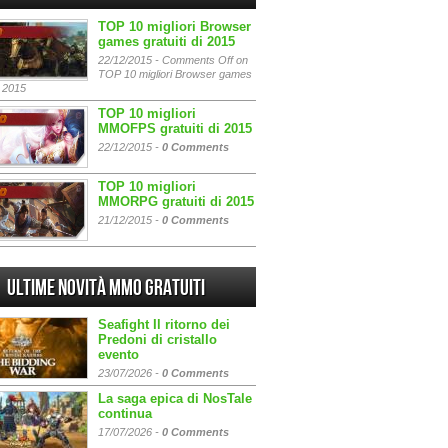
TOP 10 migliori Browser
games gratuiti di 2015
22/12/2015 -
Comments Off
on
TOP 10 migliori Browser games
i 2015
TOP 10 migliori
MMOFPS gratuiti di 2015
22/12/2015 -
0 Comments
TOP 10 migliori
MMORPG gratuiti di 2015
21/12/2015 -
0 Comments
Ultime Novità MMO gratuiti
Seafight Il ritorno dei
Predoni di cristallo
evento
23/07/2026 -
0 Comments
La saga epica di NosTale
continua
17/07/2026 -
0 Comments