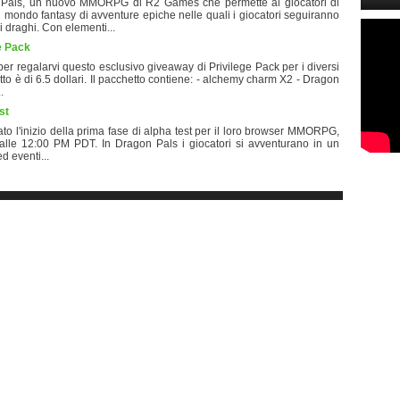
Pals, un nuovo MMORPG di R2 Games che permette ai giocatori di
un mondo fantasy di avventure epiche nelle quali i giocatori seguiranno
 draghi. Con elementi...
e Pack
regalarvi questo esclusivo giveaway di Privilege Pack per i diversi
tto è di 6.5 dollari. Il pacchetto contiene: - alchemy charm X2 - Dragon
.
st
l'inizio della prima fase di alpha test per il loro browser MMORPG,
 alle 12:00 PM PDT. In Dragon Pals i giocatori si avventurano in un
d eventi...