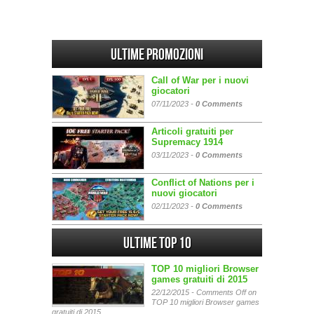
Ultime promozioni
Call of War per i nuovi
giocatori
07/11/2023 -
0 Comments
Articoli gratuiti per
Supremacy 1914
03/11/2023 -
0 Comments
Conflict of Nations per i
nuovi giocatori
02/11/2023 -
0 Comments
Ultime Top 10
TOP 10 migliori Browser
games gratuiti di 2015
22/12/2015 -
Comments Off
on
TOP 10 migliori Browser games
gratuiti di 2015