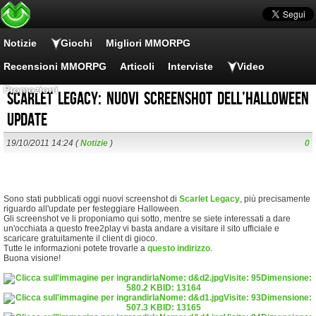
Notizie
Giochi
Migliori MMORPG
Recensioni MMORPG
Articoli
Interviste
Video
Promozioni
Scarlet Legacy: nuovi screenshot dell’Halloween
update
19/10/2011 14:24 (
Notizie
)
0
Sono stati pubblicati oggi nuovi screenshot di
Scarlet Legacy
, più precisamente
riguardo all'update per festeggiare Halloween.
Gli screenshot ve li proponiamo qui sotto, mentre se siete interessati a dare
un'occhiata a questo free2play vi basta andare a visitare il sito ufficiale e
scaricare gratuitamente il client di gioco.
Tutte le informazioni potete trovarle a
questo indirizzo
.
Buona visione!