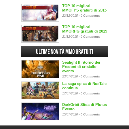
TOP 10 migliori
MMOFPS gratuiti di 2015
22/12/2015 -
0 Comments
TOP 10 migliori
MMORPG gratuiti di 2015
21/12/2015 -
0 Comments
Ultime Novità MMO gratuiti
Seafight Il ritorno dei
Predoni di cristallo
evento
23/07/2026 -
0 Comments
La saga epica di NosTale
continua
17/07/2026 -
0 Comments
DarkOrbit Sfida di Plutus
Evento
15/07/2026 -
0 Comments