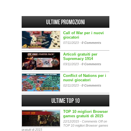
Ultime promozioni
Call of War per i nuovi
giocatori
07/11/2023 -
0 Comments
Articoli gratuiti per
Supremacy 1914
03/11/2023 -
0 Comments
Conflict of Nations per i
nuovi giocatori
02/11/2023 -
0 Comments
Ultime Top 10
TOP 10 migliori Browser
games gratuiti di 2015
22/12/2015 -
Comments Off
on
TOP 10 migliori Browser games
gratuiti di 2015