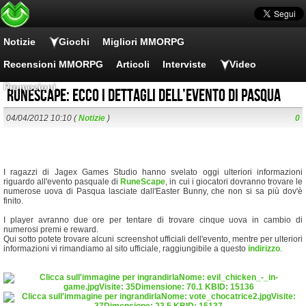
Notizie
Giochi
Migliori MMORPG
Recensioni MMORPG
Articoli
Interviste
Video
Promozioni
RuneScape: ecco i dettagli dell’evento di Pasqua
04/04/2012 10:10 (
Notizie
)
0
I ragazzi di Jagex Games Studio hanno svelato oggi ulteriori informazioni
riguardo all'evento pasquale di
RuneScape
, in cui i giocatori dovranno trovare le
numerose uova di Pasqua lasciate dall'Easter Bunny, che non si sa più dov'è
finito.
I player avranno due ore per tentare di trovare cinque uova in cambio di
numerosi premi e reward.
Qui sotto potete trovare alcuni screenshot ufficiali dell'evento, mentre per ulteriori
informazioni vi rimandiamo al sito ufficiale, raggiungibile a questo
indirizzo
.