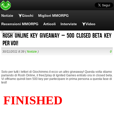
Notizie
Giochi
Migliori MMORPG
Recensioni MMORPG
Articoli
Interviste
Video
Promozioni
Rosh Online key giveaway – 500 closed beta key
per voi!
30/11/2011 8:39 (
Notizie
)
0
Solo per tutti i lettori di Giochimmo.it ecco un altro giveaway! Questa volta stiamo
parlando di Rosh Online, il free2play di Ignited Games entrato ora in closed beta.
Vi offriamo quindi ben 500 key per partecipare in prima persona a questa fase di
test!