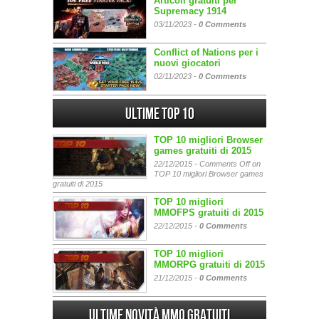
Articoli gratuiti per
Supremacy 1914
03/11/2023 -
0 Comments
Conflict of Nations per i
nuovi giocatori
02/11/2023 -
0 Comments
Ultime Top 10
TOP 10 migliori Browser
games gratuiti di 2015
22/12/2015 -
Comments Off
on
TOP 10 migliori Browser games
gratuiti di 2015
TOP 10 migliori
MMOFPS gratuiti di 2015
22/12/2015 -
0 Comments
TOP 10 migliori
MMORPG gratuiti di 2015
21/12/2015 -
0 Comments
Ultime Novità MMO gratuiti