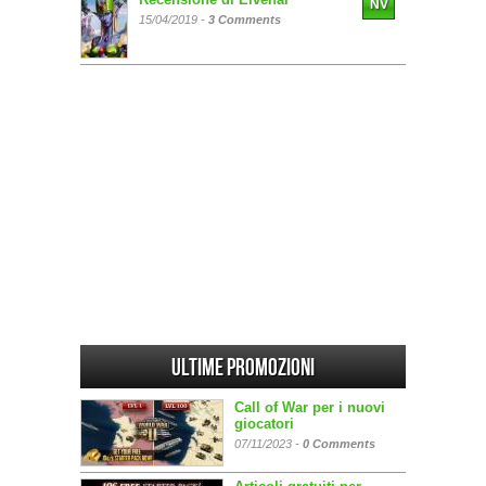
NV
15/04/2019 -
3 Comments
Ultime promozioni
Call of War per i nuovi
giocatori
07/11/2023 -
0 Comments