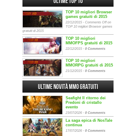
Ultime Top 10
TOP 10 migliori Browser
games gratuiti di 2015
22/12/2015 -
Comments Off
on
TOP 10 migliori Browser games
gratuiti di 2015
TOP 10 migliori
MMOFPS gratuiti di 2015
22/12/2015 -
0 Comments
TOP 10 migliori
MMORPG gratuiti di 2015
21/12/2015 -
0 Comments
Ultime Novità MMO gratuiti
Seafight Il ritorno dei
Predoni di cristallo
evento
23/07/2026 -
0 Comments
La saga epica di NosTale
continua
17/07/2026 -
0 Comments