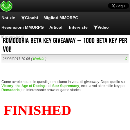
Notizie
Giochi
Migliori MMORPG
Recensioni MMORPG
Articoli
Interviste
Video
Promozioni
Romodoria Beta key giveaway – 1000 beta key per
voi!
26/08/2011 10:05 (
Notizie
)
0
Come avrete notato in questi giorni siamo in vena di giveaway. Dopo quello su
Victory: the Age of Racing
e di
Star Supremacy
, ecco a voi altre mille key per
Romadoria
, un interessante browser game storico.