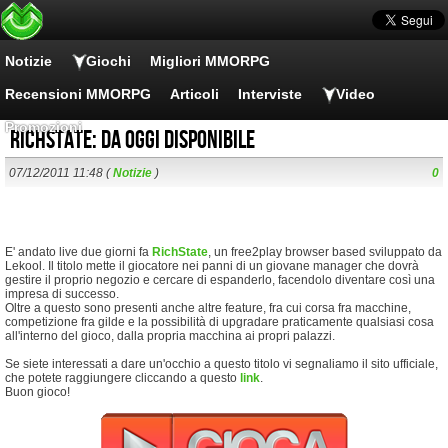
Notizie
Giochi
Migliori MMORPG
Recensioni MMORPG
Articoli
Interviste
Video
Promozioni
RichState: da oggi disponibile
07/12/2011 11:48 (
Notizie
)
0
E' andato live due giorni fa
RichState
, un free2play browser based sviluppato da
Lekool. Il titolo mette il giocatore nei panni di un giovane manager che dovrà
gestire il proprio negozio e cercare di espanderlo, facendolo diventare così una
impresa di successo.
Oltre a questo sono presenti anche altre feature, fra cui corsa fra macchine,
competizione fra gilde e la possibilità di upgradare praticamente qualsiasi cosa
all'interno del gioco, dalla propria macchina ai propri palazzi.
Se siete interessati a dare un'occhio a questo titolo vi segnaliamo il sito ufficiale,
che potete raggiungere cliccando a questo
link
.
Buon gioco!