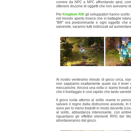
correre da NPC a NPC affrontando qest, comb
ottenere dozzine di oggetti che non avevamo idea
Per
Kingdom Rift
gli sviluppatori hanno scelto
nel mondo aperto invece che in battaglie istanzi
"BR" era predominante e ogni oggetto che ott
salverete, saranno tutti indirizzati ad aumentar
Al nostro ventesimo minuto di gioco circa, siam
non sappiamo esattamente quale sia il level 
meccaniche. Ancora una volta ci siamo trovati a
che il livellaggio è così rapido che tanto varrebbe
Il gioco ruota attorno al solito reame in perico
salvare il regno dalla distruzione assoluta. In
sono per lo meno tradotti in modo decente (co
al solito, abbastanza interessante, con ambie
riguardano gli effettivi elementi RPG del ti
allontaneranno dal gioco.