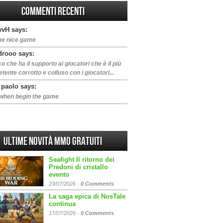
Commenti Recenti
vH says:
e nice game
drooo says:
oco che ha il supporto ai giocatori che è il più
ente corrotto e colluso con i giocatori...
 paolo says:
when begin the game
Ultime Novità MMO gratuiti
Seafight Il ritorno dei
Predoni di cristallo
evento
23/07/2026 -
0 Comments
La saga epica di NosTale
continua
17/07/2026 -
0 Comments