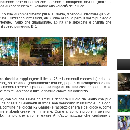
attendo orde di nemici che possono a malapena farvi un graffietto,
 di cosa fossero e livellando alla velocità della luce.
 uno stile di combattimento più alla Diablo, facendovi affrontare gli NPC
ate utilizzando formazioni, etc. Come al solito però, il solito punteggio
enete, livello che guadagnate, abilità che sbloccate e divinità che
e il vostro punteggio BR.
o riusciti a raggiungere il livello 25 e i contenuti connessi (anche se
cap), sbloccando gradualmente feature, pop up di ricompensa e altre
 chiederci perché si prendono la briga di fare una cosa del gener, visto
 fornire l'accesso a tutte le feature chiave sin dall'inizio.
lo, con voi che sarete chiamati a ricoprire il ruolo dell'eletto che può
 tutta onestà gli elementi di storia non sembrano malissimo e i dialoghi
sa comune nei giochi R2 Games) e l'aspetto generale del gioco è, come
nti e sfondi creativi e immersivi. Come al solito i problemi seri non
tolo, ma più che altro le feature AFK/automatizzate che crediamo vi