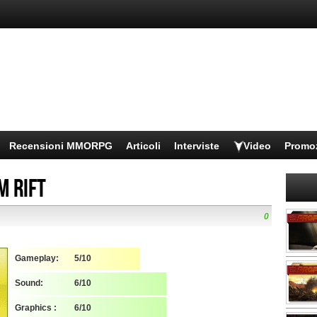
Recensioni MMORPG
Articoli
Interviste
Video
Promo
m Rift
0
Gameplay:
5/10
Sound:
6/10
Graphics :
6/10