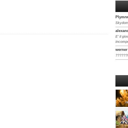
PIymrw
Skydom
alexan
E' il gi
incompet
werner
??????