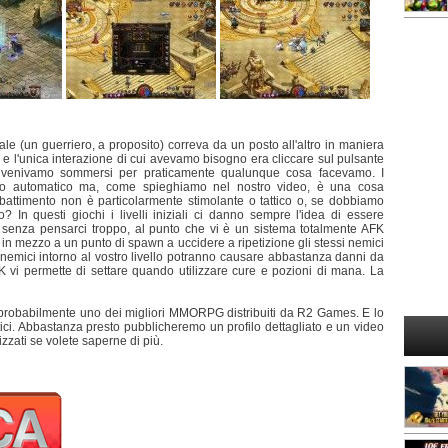
ale (un guerriero, a proposito) correva da un posto all'altro in maniera
 e l'unica interazione di cui avevamo bisogno era cliccare sul pulsante
i venivamo sommersi per praticamente qualunque cosa facevamo. I
ento automatico ma, come spieghiamo nel nostro video, è una cosa
mbattimento non è particolarmente stimolante o tattico o, se dobbiamo
o? In questi giochi i livelli iniziali ci danno sempre l'idea di essere
 senza pensarci troppo, al punto che vi è un sistema totalmente AFK
in mezzo a un punto di spawn a uccidere a ripetizione gli stessi nemici
i nemici intorno al vostro livello potranno causare abbastanza danni da
 vi permette di settare quando utilizzare cure e pozioni di mana. La
 è probabilmente uno dei migliori MMORPG distribuiti da R2 Games. E lo
ci. Abbastanza presto pubblicheremo un profilo dettagliato e un video
zzati se volete saperne di più.