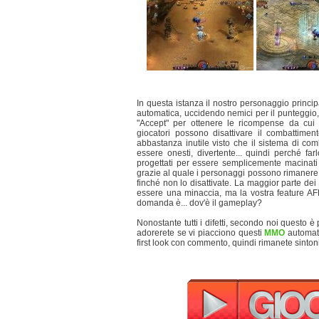
In questa istanza il nostro personaggio princip
automatica, uccidendo nemici per il punteggio,
"Accept" per ottenere le ricompense da cu
giocatori possono disattivare il combattim
abbastanza inutile visto che il sistema di co
essere onesti, divertente... quindi perché farl
progettati per essere semplicemente macinati
grazie al quale i personaggi possono rimanere 
finché non lo disattivate. La maggior parte de
essere una minaccia, ma la vostra feature AFK
domanda è... dov'è il gameplay?
Nonostante tutti i difetti, secondo noi questo
adorerete se vi piacciono questi
MMO
automati
first look con commento, quindi rimanete sintoni