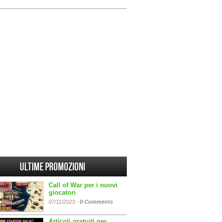
Ultime promozioni
Call of War per i nuovi
giocatori
07/11/2023 -
0 Comments
Articoli gratuiti per