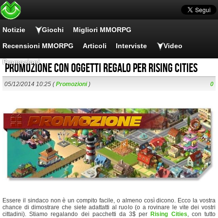
Notizie
Giochi
Migliori MMORPG
Recensioni MMORPG
Articoli
Interviste
Video
Promozioni
Promozione con oggetti regalo per Rising Cities
05/12/2014 10:25 (
Promozioni
)
0
Essere il sindaco non è un compito facile, o almeno così dicono. Ecco la vostra
chance di dimostrare che siete adattatti al ruolo (o a rovinare le vite dei vostri
cittadini). Stiamo regalando dei pacchetti da 3$ per
Rising Cities
, con tutto