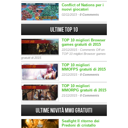
Conflict of Nations per i
nuovi giocatori
02/11/2023 -
0 Comments
Ultime Top 10
TOP 10 migliori Browser
games gratuiti di 2015
22/12/2015 -
Comments Off
on
TOP 10 migliori Browser games
gratuiti di 2015
TOP 10 migliori
MMOFPS gratuiti di 2015
22/12/2015 -
0 Comments
TOP 10 migliori
MMORPG gratuiti di 2015
21/12/2015 -
0 Comments
Ultime Novità MMO gratuiti
Seafight Il ritorno dei
Predoni di cristallo