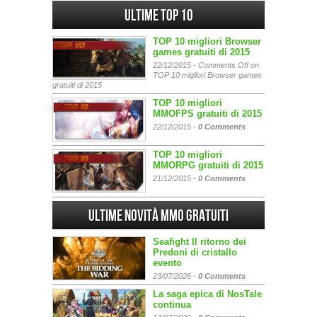
Ultime Top 10
TOP 10 migliori Browser
games gratuiti di 2015
22/12/2015 -
Comments Off
on
TOP 10 migliori Browser games
gratuiti di 2015
TOP 10 migliori
MMOFPS gratuiti di 2015
22/12/2015 -
0 Comments
TOP 10 migliori
MMORPG gratuiti di 2015
21/12/2015 -
0 Comments
Ultime Novità MMO gratuiti
Seafight Il ritorno dei
Predoni di cristallo
evento
23/07/2026 -
0 Comments
La saga epica di NosTale
continua