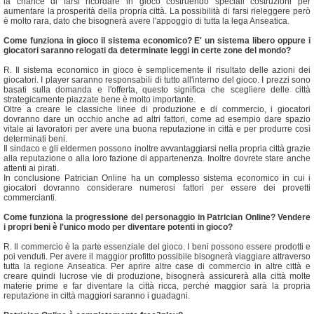
la chance di farsi ricordare in gioco costruendo speciali costruzioni per
aumentare la prosperità della propria città. La possibilità di farsi rieleggere però
è molto rara, dato che bisognerà avere l'appoggio di tutta la lega Anseatica.
Come funziona in gioco il sistema economico? E' un sistema libero oppure i
giocatori saranno relogati da determinate leggi in certe zone del mondo?
R. Il sistema economico in gioco è semplicemente il risultato delle azioni dei
giocatori. I player saranno responsabili di tutto all'interno del gioco. I prezzi sono
basati sulla domanda e l'offerta, questo significa che scegliere delle città
strategicamente piazzate bene è molto importante.
Oltre a creare le classiche linee di produzione e di commercio, i giocatori
dovranno dare un occhio anche ad altri fattori, come ad esempio dare spazio
vitale ai lavoratori per avere una buona reputazione in città e per produrre così
determinati beni.
Il sindaco e gli eldermen possono inoltre avvantaggiarsi nella propria città grazie
alla reputazione o alla loro fazione di appartenenza. Inoltre dovrete stare anche
attenti ai pirati.
In conclusione Patrician Online ha un complesso sistema economico in cui i
giocatori dovranno considerare numerosi fattori per essere dei provetti
commercianti.
Come funziona la progressione del personaggio in Patrician Online? Vendere
i propri beni è l'unico modo per diventare potenti in gioco?
R. Il commercio è la parte essenziale del gioco. I beni possono essere prodotti e
poi venduti. Per avere il maggior profitto possibile bisognerà viaggiare attraverso
tutta la regione Anseatica. Per aprire altre case di commercio in altre città e
creare quindi lucrose vie di produzione, bisognerà assicurerà alla città molte
materie prime e far diventare la città ricca, perché maggior sarà la propria
reputazione in città maggiori saranno i guadagni.