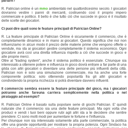
parlare?
R. Patrician online è un
mmo
ambientato nel quattordicesimo secolo. I giocatori
dovranno vestire i panni di mercanti, costruendo così il proprio impero
commercale e politico. Il bello è che tutto ciò che succede in gioco è il risultato
delle scelte dei giocatori.
Ci puoi dire quali sono le feature principali di Patrician Online?
R. La feature principale di Patrician Online è sicuramente il commercio, che è
completamente dinamico e in mano ai giocatori. Questo significa che noi non
influenziamo in alcun modo il prezzo delle materie prime che vengono offerte o
vendute, ma sta ai giocatori gestire completamente il sistema economico. Ogni
giocatore avrà così una diretta influenza rispetto a ciò che succede in gioco e
alle proprie merci.
Oltre al "trading system", anche il sistema politico è essenziale. Chiunque sia
interessato a ottenere potere e influenza in gioco dovrà entrare a far parte di una
gilda con altri giocatori o diventare una delle persone più influenti della città.
Patrician non è solo una simulazione commerciale, ma ha anche una forte
componente politica: solo ottenendo popolarità fra gli altri giocatori e
condividendo la propria ricchezza si potrà diventare davvero influenti.
Il commercio sembra essere la feature principale del gioco, ma i giocatori
potranno anche fareuna carriera semplicemente nella politica o nel
pirataggio ad esempio?
R. Patrician Online è basato sulla popolare serie di giochi Patrician. E' quindi
naturale che il commercio sia una delle feature principali. Ma ogni volta che
produci e vendi i tuoi beni oppure rubi agli altri sta a te decidere che sentire
prendere. Ci sono molti modi per aumentare le fortune e l'influenza.
Per chiunque non sia interessato solamente alla parte commerciale, la politica
offre una grande opportunità per mostrare la propria potenza. Ogni Sindaco ha