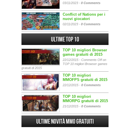
03/11/2023 -
0 Comments
Conflict of Nations per i
nuovi giocatori
02/11/2023 -
0 Comments
Ultime Top 10
TOP 10 migliori Browser
games gratuiti di 2015
22/12/2015 -
Comments Off
on
TOP 10 migliori Browser games
gratuiti di 2015
TOP 10 migliori
MMOFPS gratuiti di 2015
22/12/2015 -
0 Comments
TOP 10 migliori
MMORPG gratuiti di 2015
21/12/2015 -
0 Comments
Ultime Novità MMO gratuiti