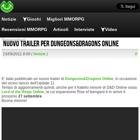
Notizie
Giochi
Migliori MMORPG
Recensioni MMORPG
Articoli
Interviste
Video
Promozioni
Nuovo trailer per Dungeons&Dragons Online
15/09/2011 8:09 (
Notizie
)
0
E' stato pubblicato un nuovo trailer di
Dungeons&Dragons Online
, in occasione
del vicino lancio dell'Update 11.
Tempo di aggiornamenti quindi, anche per il fratello minore di D&D Online ossia
Lord of the Rings Online
, la cui espansione Rise of Isengard è in arrivo il
prossimo
27 settembre
.
Buona visione!