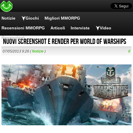
Notizie
Giochi
Migliori MMORPG
Recensioni MMORPG
Articoli
Interviste
Video
Promozioni
Nuovi screenshot e render per World of Warships
07/05/2013 9:26 (
Notizie
)
0