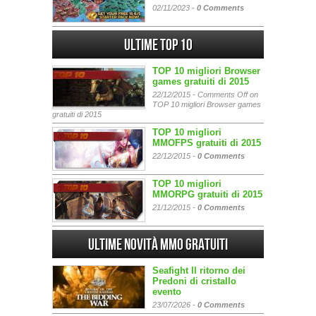
02/11/2023 -
0 Comments
Ultime Top 10
TOP 10 migliori Browser
games gratuiti di 2015
22/12/2015 -
Comments Off
on
TOP 10 migliori Browser games
gratuiti di 2015
TOP 10 migliori
MMOFPS gratuiti di 2015
22/12/2015 -
0 Comments
TOP 10 migliori
MMORPG gratuiti di 2015
21/12/2015 -
0 Comments
Ultime Novità MMO gratuiti
Seafight Il ritorno dei
Predoni di cristallo
evento
23/07/2026 -
0 Comments