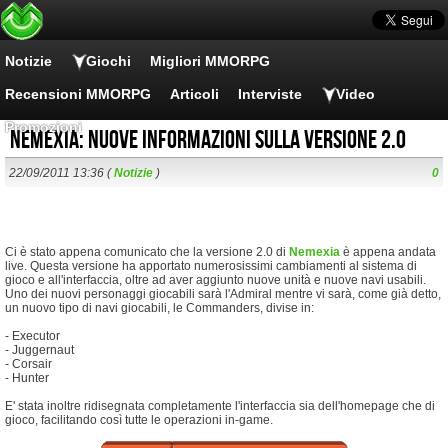
Notizie
Giochi
Migliori MMORPG
Recensioni MMORPG
Articoli
Interviste
Video
Promozioni
Nemexia: nuove informazioni sulla versione 2.0
22/09/2011 13:36 (
Notizie
)
0
Ci è stato appena comunicato che la versione 2.0 di
Nemexia
è appena andata
live. Questa versione ha apportato numerosissimi cambiamenti al sistema di
gioco e all'interfaccia, oltre ad aver aggiunto nuove unità e nuove navi usabili.
Uno dei nuovi personaggi giocabili sarà l'Admiral mentre vi sarà, come già detto,
un nuovo tipo di navi giocabili, le Commanders, divise in:
- Executor
- Juggernaut
- Corsair
- Hunter
E' stata inoltre ridisegnata completamente l'interfaccia sia dell'homepage che di
gioco, facilitando così tutte le operazioni in-game.