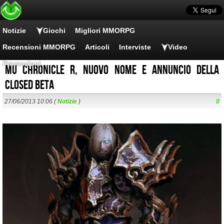
Notizie
Giochi
Migliori MMORPG
Recensioni MMORPG
Articoli
Interviste
Video
Promozioni
MU Chronicle R, nuovo nome e annuncio della
closed beta
27/06/2013 10:06 (
Notizie
)
0