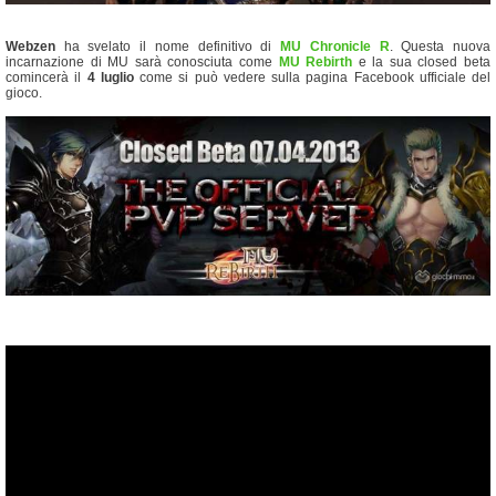
Webzen
ha svelato il nome definitivo di
MU Chronicle R
. Questa nuova
incarnazione di MU sarà conosciuta come
MU Rebirth
e la sua closed beta
comincerà il
4 luglio
come si può vedere sulla pagina Facebook ufficiale del
gioco.