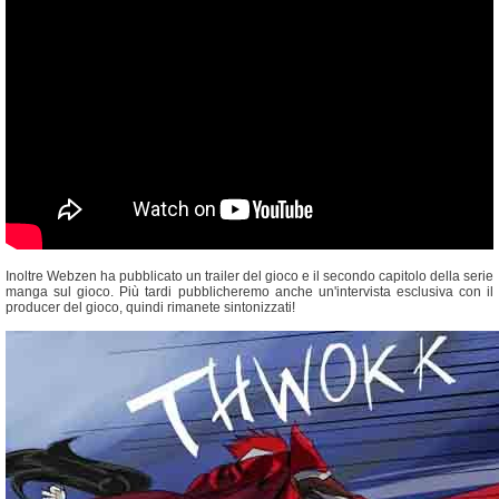
Inoltre Webzen ha pubblicato un trailer del gioco e il secondo capitolo della serie
manga sul gioco. Più tardi pubblicheremo anche un'intervista esclusiva con il
producer del gioco, quindi rimanete sintonizzati!